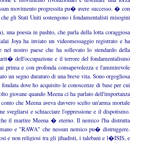
nessun movimento progressita pu� avere successo. � con
che gli Stati Uniti sostengono i fondamentalisti misogini.
, una poesia in pashto, che parla della lotta coraggiosa
lai Joya ha inviato un videomessaggio registrato e ha
 nel nostro paese che ha sollevato lo stendardo della
urit� dell'occupazione e il terrore del fondamentalismo
ai prima e con profonda consapevolezza e l'ammirevole
ato un segno duraturo di una breve vita. Sono orgogliosa
i fondata dove ho acquisito le conoscenze di base per cui
 molto giovane quando Meena ci ha parlato dell'importanza
esa conto che Meena aveva davvero scelto un'arma mortale
 svegliarsi e schiacciare l'oppressione e il dispotismo.
che il martire Meena � eterno. Il nemico l'ha distrutta
a, umano e "RAWA" che nessun nemico pu� distruggere.
si e non religiosi tra gli jihadisti, i talebani e l�ISIS, e