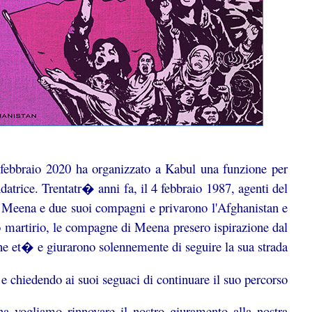
ebbraio 2020 ha organizzato a Kabul una funzione per
atrice. Trentatr� anni fa, il 4 febbraio 1987, agenti del
 Meena e due suoi compagni e privarono l'Afghanistan e
uo martirio, le compagne di Meena presero ispirazione dal
ane et� e giurarono solennemente di seguire la sua strada.
 chiedendo ai suoi seguaci di continuare il suo percorso:
a vogliamo rinnovare il nostro giuramento alla nostra