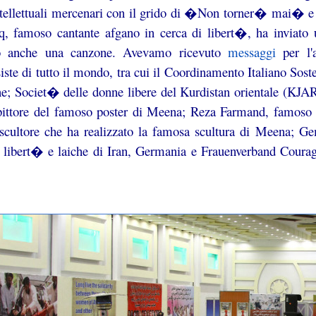
ntellettuali mercenari con il grido di �Non torner� mai� e 
, famoso cantante afgano in cerca di libert�, ha inviato
to anche una canzone. Avevamo ricevuto
messaggi
per l'a
siste di tutto il mondo, tra cui il Coordinamento Italiano
e; Societ� delle donne libere del Kurdistan orientale (KJA
pittore del famoso poster di Meena; Reza Farmand, famoso p
scultore che ha realizzato la famosa scultura di Meena
 libert� e laiche di Iran, Germania e Frauenverband Courage.