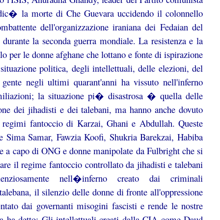
ndic� la morte di Che Guevara uccidendo il colonnello
attente dell'organizzazione iraniana dei Fedaian del
 durante la seconda guerra mondiale. La resistenza e la
o per le donne afghane che lottano e fonte di ispirazione
situazione politica, degli intellettuali, delle elezioni, del
gente negli ultimi quarant'anni ha vissuto nell'inferno
iliazioni; la situazione pi� disastrosa � quella delle
ne dei jihadisti e dei talebani, ma hanno anche dovuto
dei regimi fantoccio di Karzai, Ghani e Abdullah. Queste
ome Sima Samar, Fawzia Koofi, Shukria Barekzai, Habiba
ne a capo di ONG e donne manipolate da Fulbright che si
are il regime fantoccio controllato da jihadisti e talebani
enziosamente nell�inferno creato dai criminali
lebana, il silenzio delle donne di fronte all'oppressione
tato dai governanti misogini fascisti e rende le nostre
ra ha detto: Gli intellettuali creati dalla CIA come Daud