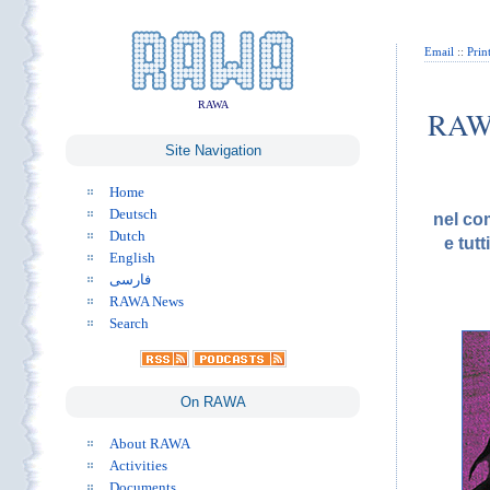
Email
::
Prin
RAWA
RAWA
Site Navigation
Home
Deutsch
nel co
Dutch
e tutt
English
فارسی
RAWA News
Search
On RAWA
About RAWA
Activities
Documents