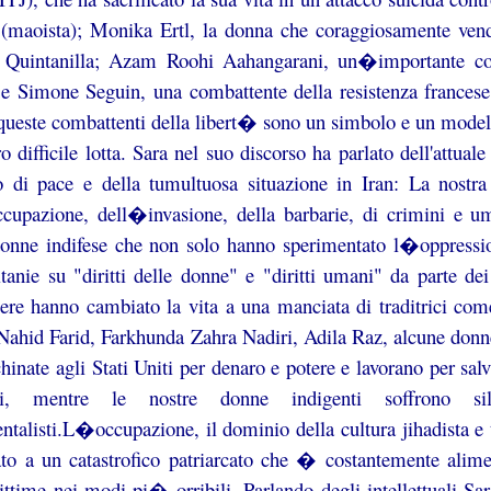
 (maoista); Monika Ertl, la donna che coraggiosamente ve
 Quintanilla; Azam Roohi Aahangarani, un�importante comb
 e Simone Seguin, una combattente della resistenza francese
 queste combattenti della libert� sono un simbolo e un modell
ro difficile lotta. Sara nel suo discorso ha parlato dell'attuale 
o di pace e della tumultuosa situazione in Iran: La nostra 
cupazione, dell�invasione, della barbarie, di crimini e um
donne indifese che non solo hanno sperimentato l�oppressio
itanie su "diritti delle donne" e "diritti umani" da parte 
iere hanno cambiato la vita a una manciata di traditrici c
 Nahid Farid, Farkhunda Zahra Nadiri, Adila Raz, alcune don
hinate agli Stati Uniti per denaro e potere e lavorano per salv
ni, mentre le nostre donne indigenti soffrono sil
talisti.L�occupazione, il dominio della cultura jihadista e ta
ato a un catastrofico patriarcato che � costantemente alimen
ttime nei modi pi� orribili. Parlando degli intellettuali Sa