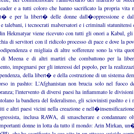
eader e a tutti coloro che hanno sacrificato la propria vita ne
it� e per la libert� delle donne dall�oppressione e dalla 
i e talebani, i tecnocrati malversatori e i criminali statuniten
n Hekmatyar viene ricevuto con tutti gli onori a Kabul, gli 
chia di servitori con il ridicolo processo di pace e dove la pove
codipendenza e migliaia di altre sofferenze sono la vita quo
 di Meena e di altri martiri che combattono per la lib
ento, impegnarsi per gli interessi del popolo, per la realizzaz
ipendenza, della libert� e della costruzione di un sistema dem
orso in pashto: L'Afghanistan non brucia solo nel fuoco d
oranza; l'intervento di diversi paesi ha infiammato le divisioni 
tolano la bandiera del federalismo, gli sciovinisti pashto e i 
iti e altri paesi vicini nella creazione e nell�insensificazion
ogressista, inclusa RAWA, di smascherare e condannare oltra
importanti donne in lotta da tutto il mondo: Arin Mirkan, u
PJ), che ha sacrificato la sua vita in un attacco suicida con