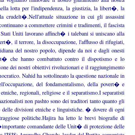
lla lotta per l'indipendenza, la giustizia, la libert�, la
crudelt�.Nell'attuale situazione in cui gli assassini
si continuano a commettere crimini e tradimenti, il fascista
Stati Uniti lavorano affinch� i talebani si uniscano alla
rt�, il terrore, la disoccupazione, l'afflusso di rifugiati,
tidiana del nostro popolo, dipende da noi e dagli onesti
ert� che hanno combattuto contro il dispotismo e lo
ione dei nostri obiettivi rivoluzionari e il raggiungimento
ocratico. Nahid ha sottolineato la questione nazionale in
ell'occupazione, del fondamentalismo, della povert� e
etniche, regionali, religiose e il separatismo.I separatisti
nazionalisti non pashto sono dei traditori tanto quanto gli
e delle divisioni etniche e linguistiche. � dovere di ogni
ggiose politiche.Hajira ha letto le brevi biografie di
n�importante comandante delle Unit� di protezione delle
tro l'ISIS; Anuradha Ghandy, leader del Partito comunista