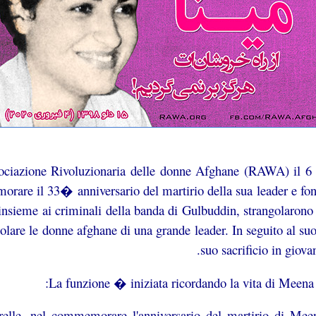
iazione Rivoluzionaria delle donne Afghane (RAWA) il 6 f
are il 33� anniversario del martirio della sua leader e fond
sieme ai criminali della banda di Gulbuddin, strangolarono
colare le donne afghane di una grande leader. In seguito al s
suo sacrificio in giov
La funzione � iniziata ricordando la vita di Meena e
relle, nel commemorare l'anniversario del martirio di Meen