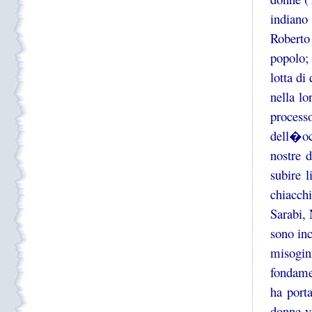
indiano
Roberto
popolo;
lotta di
nella lo
process
dell�oc
nostre 
subire l
chiacch
Sarabi,
sono inc
misogi
fondamen
ha port
donne vi