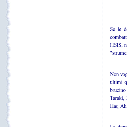
Se le d
combatte
l'ISIS, 
"strume
Non vogl
ultimi 
brucino
Taraki,
Haq Aha
Le donn