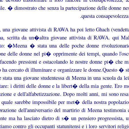
bile. � dimostrato che senza la partecipazione delle donne 
questa consapevolezza 
 una giovane attivista di RAWA ha poi letto Ghach (vendetta)
a, scritta da un�altra giovane attivista di RAWA. qui Mala
ato: �Meena � stata una delle poche donne rivoluzionarie
ione delle donne nel pi� opprimente dei tempi, quando l'osc
 facendo pressioni e ostacolando le nostre donne pi� che m
 ha cercato di illuminare e organizzare le donne.Questo � st
e stata una giovane studentessa di Meena in una scuola da le
tare: i diritti delle donne e la libert� della mia gente. Ero
ruzione e dell'alfabetizzazione. Dopo molti anni, mi sono r
 quale sarebbe impossibile per met� della nostra popolazione
brazione dell'anniversario del martirio di Meena testimonia 
ente ma ha lasciato dietro di s� un pensiero progressist
amo contro gli occupanti statunitensi e i loro servitori religio