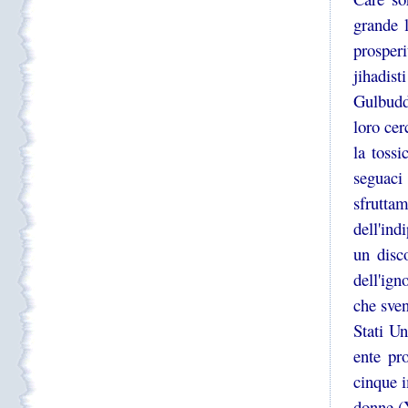
grande l
prosper
jihadist
Gulbuddi
loro cer
la tossi
seguaci
sfruttam
dell'ind
un disc
dell'ign
che sven
Stati Un
ente pr
cinque 
donne (Y