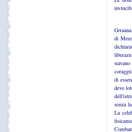
invinci
Grraana,
di Meen
dichiar
liberaz
stavano
coraggio
di esser
devo lot
dell'ist
senza la
La cele
fisicam
Combatti