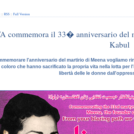
t
::
RSS
::
Full Version
 commemora il 33� anniversario del ma
Kabul
mmemorare l'anniversario del martirio di Meena vogliamo rin
i coloro che hanno sacrificato la propria vita nella lotta per l'
libertà delle le donne dall'oppres