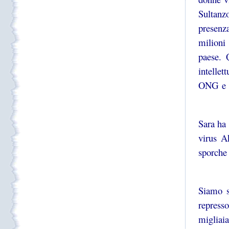
Sultanz
presenz
milioni 
paese. 
intellet
ONG e n
Sara ha 
virus A
sporche
Siamo s
repress
migliai