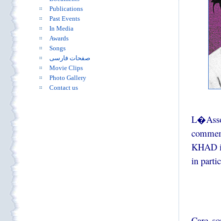
Publications
Past Events
In Media
Awards
Songs
صفحات فارسی
Movie Clips
Photo Gallery
Contact us
L�Assoc
commemor
KHAD in
in parti
Care so