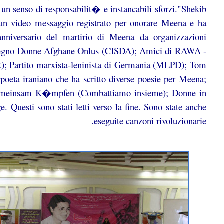
un senso di responsabilit� e instancabili sforzi."Shekib
 un video messaggio registrato per onorare Meena e ha
nniversario del martirio di Meena da organizzazioni
 Sostegno Donne Afghane Onlus (CISDA); Amici di RAWA -
R); Partito marxista-leninista di Germania (MLPD); Tom
oeta iraniano che ha scritto diverse poesie per Meena;
; Gemeinsam K�mpfen (Combattiamo insieme); Donne in
 Questi sono stati letti verso la fine. Sono state anche
eseguite canzoni rivoluzionarie.