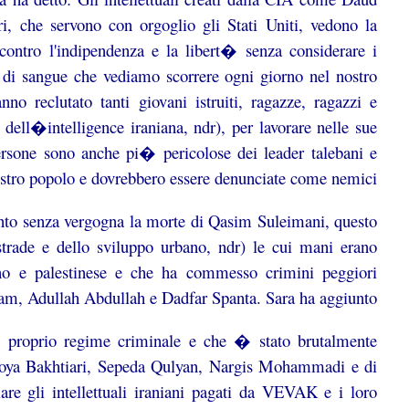
, che servono con orgoglio gli Stati Uniti, vedono la
ontro l'indipendenza e la libert� senza considerare i
umi di sangue che vediamo scorrere ogni giorno nel nostro
no reclutato tanti giovani istruiti, ragazze, ragazzi e
dell�intelligence iraniana, ndr), per lavorare nelle sue
ersone sono anche pi� pericolose dei leader talebani e
 nostro popolo e dovrebbero essere denunciate come nemici.
pianto senza vergogna la morte di Qasim Suleimani, questo
rade e dello sviluppo urbano, ndr) le cui mani erano
ano e palestinese e che ha commesso crimini peggiori
m, Adullah Abdullah e Dadfar Spanta. Sara ha aggiunto:
il proprio regime criminale e che � stato brutalmente
i Poya Bakhtiari, Sepeda Qulyan, Nargis Mohammadi e di
are gli intellettuali iraniani pagati da VEVAK e i loro