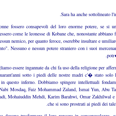
Sara ha anche sottolineato l'i
onne fossero consapevoli del loro enorme potere, se si uni
ssero come le leonesse di Kobane che, nonostante abbiano fat
nessun nemico, per quanto feroce, oserebbe insultare e umili
nto". Nessuno e nessun potere straniero con i suoi mercena
potr�
iamo essere ingannate da chi fa uso della religione per affer
quarant'anni sotto i piedi delle nostre madri c'� stato sol
 in questo inferno. Dobbiamo spingere intellettuali fondam
 Nabi Mosdaq, Faiz Mohammad Zaland, Ismai Yun, Abu Tal
di, Mohaiuddin Mehdi, Karim Barahwi, Omar Zakhilwal e s
che si sono prostrati ai piedi dei tal
e devono trasformare il loro rancore in consapevolezza, a