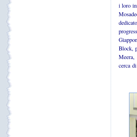
i loro i
Mosadeq
dedica
progres
Giappon
Block, 
Meera, 
cerca di