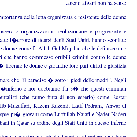
agenti afgani non ha senso.
mportanza della lotta organizzata e resistente delle donne.
ssero a organizzazioni rivoluzionarie e progressiste e
to l�errore di fidarsi degli Stati Uniti, hanno sconfitto
are donne come fa Allah Gul Mujahid che le definisce uno
ri che hanno commesso orribili crimini contro le donne
 liberare le donne e garantire loro pari diritti e giustizia.
mare che "il paradiso � sotto i piedi delle madri". Negli
o l�inferno e noi dobbiamo far s� che questi criminali
entalisti (che fanno finta di non esserlo) come Rostar
ib Muzaffari, Kazem Kazemi, Latif Pedram, Anwar ul
pie pi� giovani come Lutfullah Najafi e Nader Naderi
ebani in Qatar su ordine degli Stati Uniti in questo inferno.
zione e movimento rivoluzionari e diventare una forza