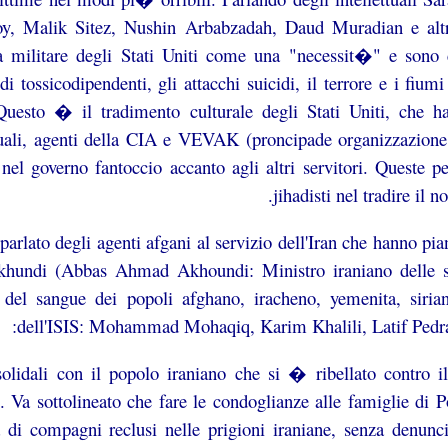
oy, Malik Sitez, Nushin Arbabzadah, Daud Muradian e altri
a militare degli Stati Uniti come una "necessit�" e sono c
di tossicodipendenti, gli attacchi suicidi, il terrore e i fi
Questo � il tradimento culturale degli Stati Uniti, che han
tuali, agenti della CIA e VEVAK (proncipade organizzazione 
el governo fantoccio accanto agli altri servitori. Queste p
jihadisti nel tradire il
parlato degli agenti afgani al servizio dell'Iran che hanno 
khundi (Abbas Ahmad Akhoundi: Ministro iraniano delle st
 del sangue dei popoli afghano, iracheno, yemenita, siri
dell'ISIS: Mohammad Mohaqiq, Karim Khalili, Latif Pedra
olidali con il popolo iraniano che si � ribellato contro 
o. Va sottolineato che fare le condoglianze alle famiglie d
a di compagni reclusi nelle prigioni iraniane, senza denunci