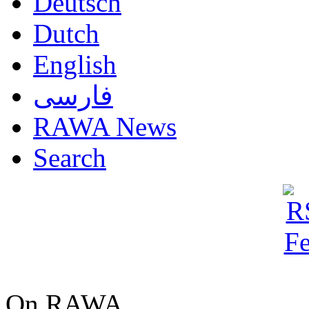
Deutsch
Dutch
English
فارسی
RAWA News
Search
On RAWA