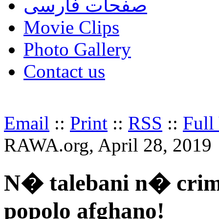
صفحات فارسی
Movie Clips
Photo Gallery
Contact us
Email
::
Print
::
RSS
::
Full
RAWA.org, April 28, 2019
N� talebani n� crimin
popolo afghano!