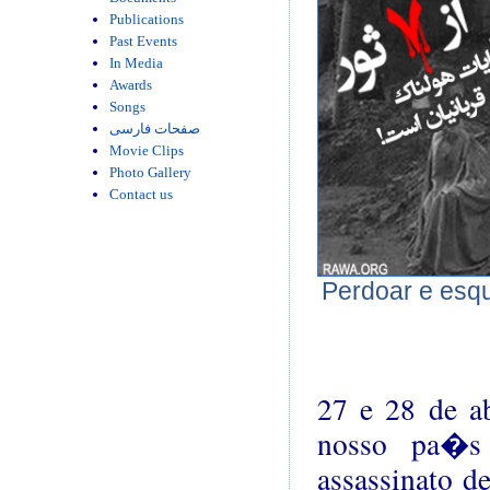
Publications
Past Events
In Media
Awards
Songs
صفحات فارسی
Movie Clips
Photo Gallery
Contact us
Perdoar e esq
27 e 28 de ab
nosso pa�s 
assassinato d