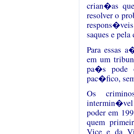
crian�as que
resolver o pr
respons�vei
saques e pel
Para essas a
em um tribun
pa�s pode o
pac�fico, se
Os crimino
intermin�vel
poder em 199
quem primeir
Vice e da Vi