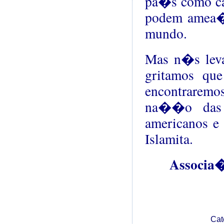
pa�s como cam
podem amea�a
mundo.
Mas n�s lev
gritamos qu
encontrarem
na��o das g
americanos e 
Islamita.
Associa�
Cat