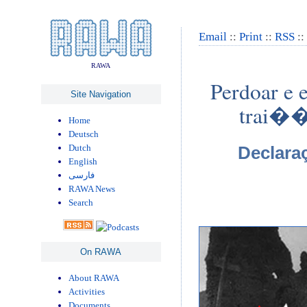
Email
::
Print
::
RSS
::
RAWA
Perdoar e 
Site Navigation
trai��
Home
Deutsch
Declara
Dutch
English
فارسی
RAWA News
Search
On RAWA
About RAWA
Activities
Documents