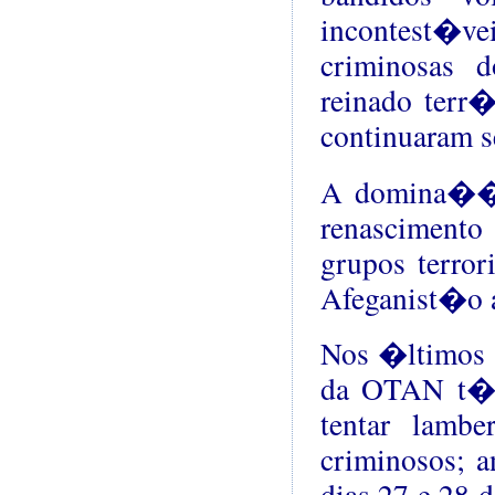
incontest�ve
criminosas d
reinado terr
continuaram s
A domina��o
renascimento
grupos terro
Afeganist�o 
Nos �ltimos 1
da OTAN t�m 
tentar lamb
criminosos; 
dias 27 e 28 d