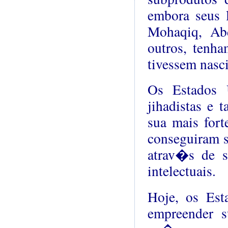
embora seus l
Mohaqiq, Abd
outros, tenh
tivessem nasc
Os Estados 
jihadistas e 
sua mais fort
conseguiram 
atrav�s de se
intelectuais.
Hoje, os Est
empreender s