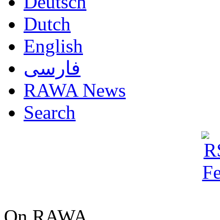
Deutsch
Dutch
English
فارسی
RAWA News
Search
On RAWA