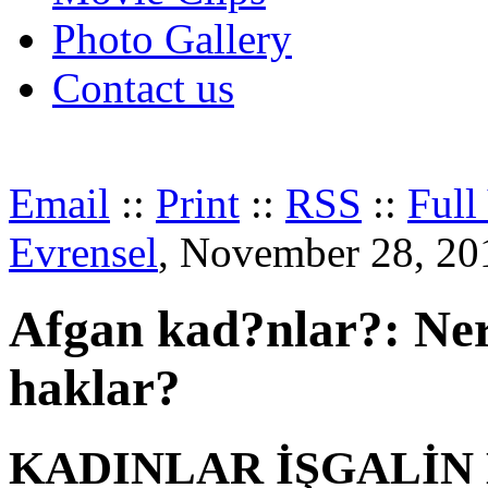
Photo Gallery
Contact us
Email
::
Print
::
RSS
::
Full
Evrensel
, November 28, 20
Afgan kad?nlar?: Ner
haklar?
KADINLAR İŞGALİN