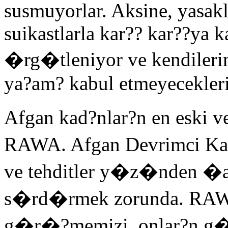
susmuyorlar. Aksine, yasaklar
suikastlarla kar?? kar??ya 
�rg�tleniyor ve kendiler
ya?am? kabul etmeyeceklerin
Afgan kad?nlar?n en eski v
RAWA. Afgan Devrimci K
ve tehditler y�z�nden �al
s�rd�rmek zorunda. RAWA
g�r�?memizi, onlar?n g�v