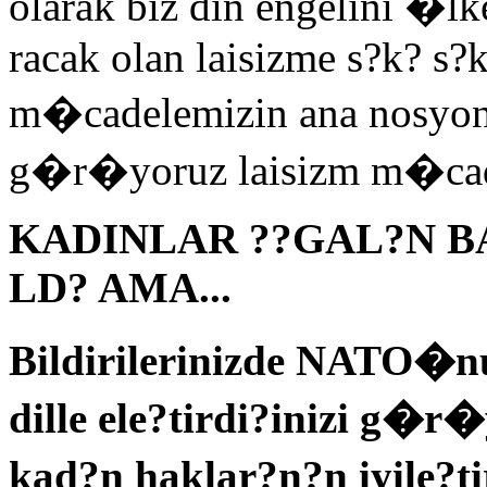
olarak biz din engelini �
racak olan laisizme s?k? s?
m�cadelemizin ana nosyonl
g�r�yoruz laisizm m�cade
KADINLAR ??GAL?N B
LD? AMA...
Bildirilerinizde NATO�nun
dille ele?tirdi?inizi g�r�
kad?n haklar?n?n iyile?t