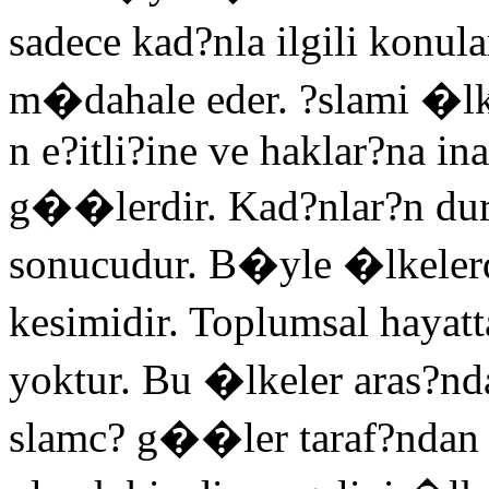
sadece kad?nla ilgili konul
m�dahale eder. ?slami �lk
n e?itli?ine ve haklar?na i
g��lerdir. Kad?nlar?n dur
sonucudur. B�yle �lkelerd
kesimidir. Toplumsal hayatt
yoktur. Bu �lkeler aras?nd
slamc? g��ler taraf?nda