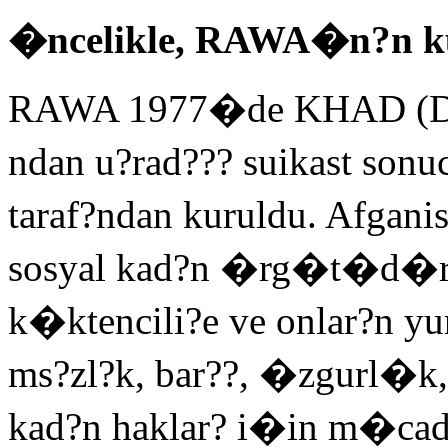
�ncelikle, RAWA�n?n ku
RAWA 1977�de KHAD (Devlet
ndan u?rad??? suikast son
taraf?ndan kuruldu. Afganis
sosyal kad?n �rg�t�d�r
k�ktencili?e ve onlar?n yu
ms?zl?k, bar??, �zgurl�k, 
kad?n haklar? i�in m�cade