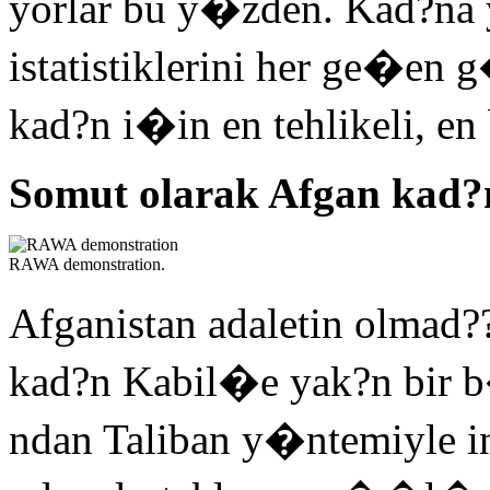
yorlar bu y�zden. Kad?na 
istatistiklerini her ge�en
kad?n i�in en tehlikeli, en 
Somut olarak Afgan kad?n
RAWA demonstration.
Afganistan adaletin olmad?
kad?n Kabil�e yak?n bir b�
ndan Taliban y�ntemiyle inf