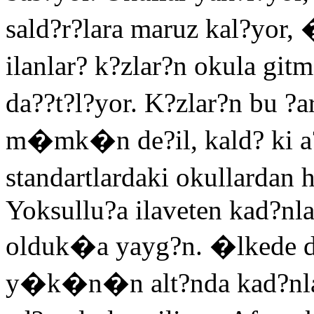
sald?r?lara maruz kal?yor
ilanlar? k?zlar?n okula gi
da??t?l?yor. K?zlar?n bu ?
m�mk�n de?il, kald? ki 
standartlardaki okullardan 
Yoksullu?a ilaveten kad?nl
olduk�a yayg?n. �lkede d
y�k�n�n alt?nda kad?nlar