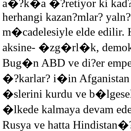
a�?k�a �?retiyor ki kad?n
herhangi kazan?mlar? yaln?
m�cadelesiyle elde edilir. 
aksine- �zg�rl�k, demokra
Bug�n ABD ve di?er emper-
�?karlar? i�in Afganistan
�slerini kurdu ve b�lgese
�lkede kalmaya devam eder
Rusya ve hatta Hindistan�