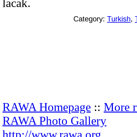
lacak.
Category:
Turkish
,
RAWA Homepage
::
More r
RAWA Photo Gallery
http://www.rawa.org