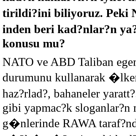
tirildi?ini biliyoruz. Pe
inden beri kad?nlar?n ya
konusu mu?
NATO ve ABD Taliban egeme
durumunu kullanarak �lkem
haz?rlad?, bahaneler yara
gibi yapmac?k sloganlar?n m
g�nlerinde RAWA taraf?n