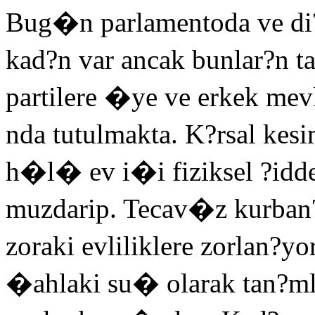
Bug�n parlamentoda ve di
kad?n var ancak bunlar?n 
partilere �ye ve erkek mevk
nda tutulmakta. K?rsal ke
h�l� ev i�i fiziksel ?iddet
muzdarip. Tecav�z kurban?
zoraki evliliklere zorlan?
�ahlaki su� olarak tan?mla