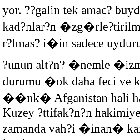
yor. ??galin tek amac? bu
kad?nlar?n �zg�rle?tirilme
r?lmas? i�in sadece uydur
?unun alt?n? �nemle �izme
durumu �ok daha feci ve k
��nk� Afganistan hali haz
Kuzey ?ttifak?n?n hakimiye
zamanda vah?i �inan� kard