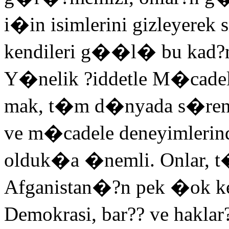
i�in isimlerini gizleyerek si
kendileri g��l� bu kad?n
Y�nelik ?iddetle M�cade
mak, t�m d�nyada s�ren
ve m�cadele deneyimleri
olduk�a �nemli. Onlar, t
Afganistan�?n pek �ok ken
Demokrasi, bar?? ve haklar