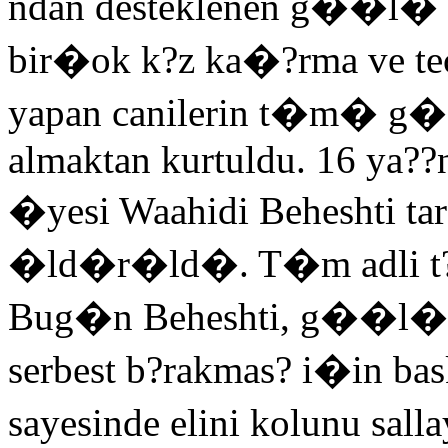
ndan desteklenen g��l� g
bir�ok k?z ka�?rma ve tec
yapan canilerin t�m� g��l
almaktan kurtuldu. 16 ya??n
�yesi Waahidi Beheshti ta
�ld�r�ld�. T�m adli t?p 
Bug�n Beheshti, g��l� k
serbest b?rakmas? i�in bas
sayesinde elini kolunu sall