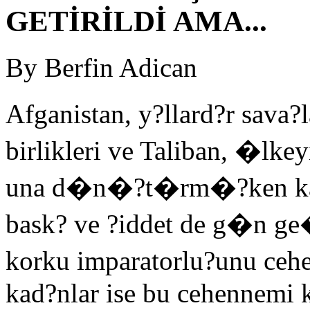
GETİRİLDİ AMA...
By Berfin Adican
Afganistan, y?llard?r sava
birlikleri ve Taliban, �lk
una d�n�?t�rm�?ken kad?
bask? ve ?iddet de g�n ge
korku imparatorlu?unu ceh
kad?nlar ise bu cehennemi k