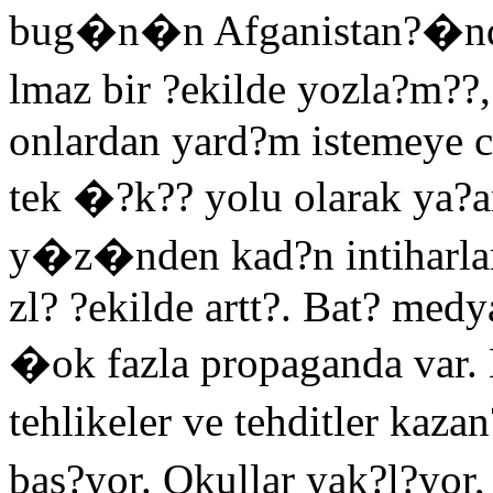
bug�n�n Afganistan?�nda 
lmaz bir ?ekilde yozla?m?
onlardan yard?m istemeye ce
tek �?k?? yolu olarak ya
y�z�nden kad?n intiharlar
zl? ?ekilde artt?. Bat? med
�ok fazla propaganda var. 
tehlikeler ve tehditler kaz
bas?yor. Okullar yak?l?yor