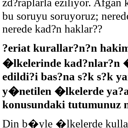
zd?raplarla eziliyor. Afga
bu soruyu soruyoruz; nered
nerede kad?n haklar??
?eriat kurallar?n?n haki
�lkelerinde kad?nlar?n
edildi?i bas?na s?k s?k ya
y�netilen �lkelerde ya?
konusundaki tutumunuz n
Din b�yle �lkelerde kull