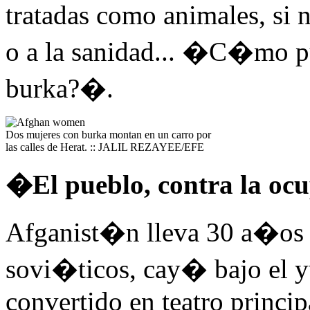
tratadas como animales, si 
o a la sanidad... �C�mo pu
burka?�.
Dos mujeres con burka montan en un carro por
las calles de Herat. :: JALIL REZAYEE/EFE
�El pueblo, contra la o
Afganist�n lleva 30 a�os 
sovi�ticos, cay� bajo el y
convertido en teatro princip