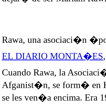
Rawa, una asociaci�n �por
EL DIARIO MONTA�ES
Cuando Rawa, la Asociaci�
Afganist�n, se form� en K
se les ven�a encima. Era 