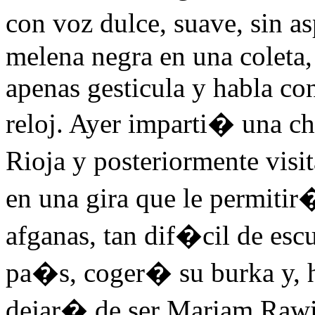
con voz dulce, suave, sin a
melena negra en una coleta, 
apenas gesticula y habla con
reloj. Ayer imparti� una ch
Rioja y posteriormente vis
en una gira que le permitir�
afganas, tan dif�cil de esc
pa�s, coger� su burka y, 
dejar� de ser Mariam Rawi