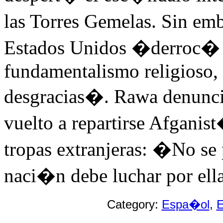
las Torres Gemelas. Sin emb
Estados Unidos �derroc� e
fundamentalismo religioso, 
desgracias�. Rawa denuncia
vuelto a repartirse Afganist
tropas extranjeras: �No se
naci�n debe luchar por el
Category:
Espa�ol
,
E