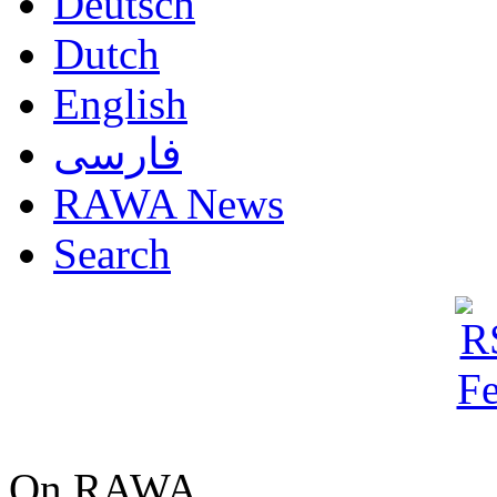
Deutsch
Dutch
English
فارسی
RAWA News
Search
On RAWA