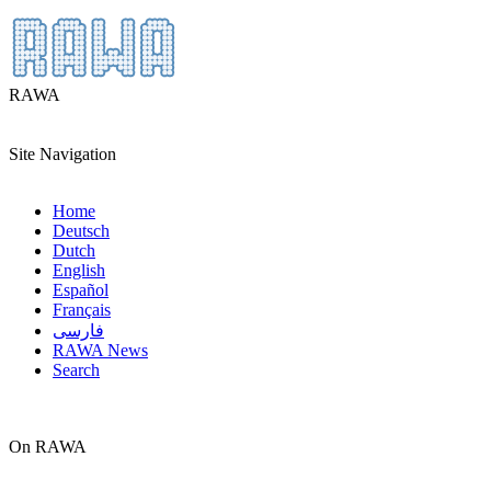
RAWA
Site Navigation
Home
Deutsch
Dutch
English
Español
Français
فارسی
RAWA News
Search
On RAWA