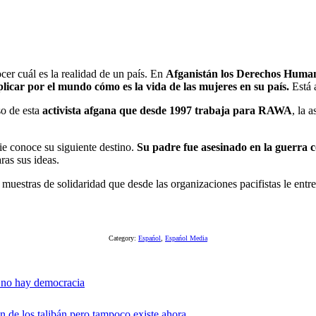
er cuál es la realidad de un país. En
Afganistán los Derechos Humano
plicar por el mundo cómo es la vida de las mujeres en su país.
Está
so de esta
activista afgana que desde 1997 trabaja para RAWA
, la 
e conoce su siguiente destino.
Su padre fue asesinado en la guerra c
ras sus ideas.
 muestras de solidaridad que desde las organizaciones pacifistas le entr
Category:
Espańol
,
Espańol Media
 no hay democracia
n de los talibán pero tampoco existe ahora