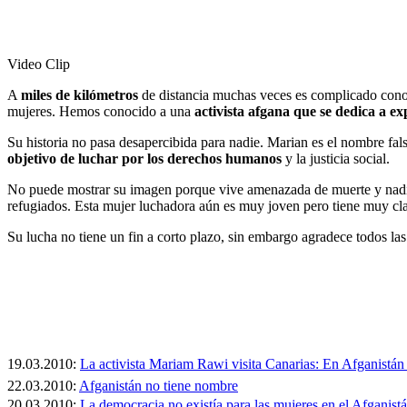
Video Clip
A
miles de kilómetros
de distancia muchas veces es complicado conoc
mujeres. Hemos conocido a una
activista afgana que se dedica a ex
Su historia no pasa desapercibida para nadie. Marian es el nombre fal
objetivo de luchar por los derechos humanos
y la justicia social.
No puede mostrar su imagen porque vive amenazada de muerte y nadi
refugiados. Esta mujer luchadora aún es muy joven pero tiene muy cla
Su lucha no tiene un fin a corto plazo, sin embargo agradece todos las
19.03.2010:
La activista Mariam Rawi visita Canarias: En Afganistán
22.03.2010:
Afganistán no tiene nombre
20.03.2010:
La democracia no existía para las mujeres en el Afganistá