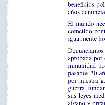
beneficios po
ańos denuncian
El mundo nece
cometido cont
igualmente hor
Denunciamos 
aprobada por 
inmunidad por
pasados 30 ań
por nuestra g
guerra fundam
sus leyes med
afgano y org