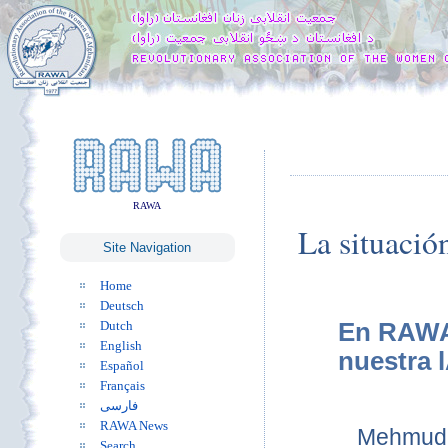
RAWA
La situació
Site Navigation
Home
Deutsch
En RAWA 
Dutch
English
nuestra l
Español
Français
فارسی
RAWA News
Mehmuda
Search