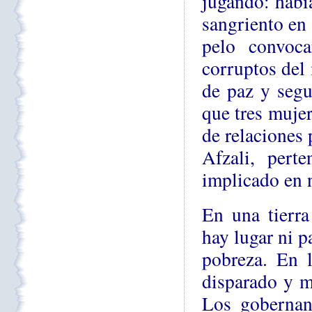
jugando: habí
sangriento en 
pelo convoc
corruptos del
de paz y segu
que tres muje
de relaciones 
Afzali, pert
implicado en 
En una tierra
hay lugar ni p
pobreza. En l
disparado y m
Los gobernant