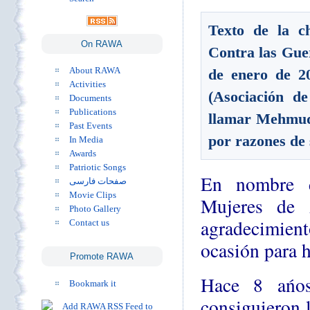
Texto de la c
On RAWA
Contra las Guer
About RAWA
de enero de 2
Activities
(Asociación d
Documents
Publications
llamar Mehmuda
Past Events
por razones de
In Media
Awards
Patriotic Songs
En nombre d
صفحات فارسی
Movie Clips
Mujeres de 
Photo Gallery
agradecimien
Contact us
ocasión para h
Promote RAWA
Hace 8 ańo
Bookmark it
consiguieron l