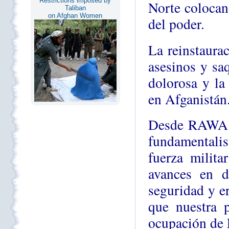
Restrictions imposed by
Norte colocan
Taliban
on Afghan Women
del poder.
La reinstaura
asesinos y sa
dolorosa y la 
en Afganistán
Desde RAWA s
fundamentali
fuerza milita
avances en d
seguridad y e
que nuestra 
ocupación de