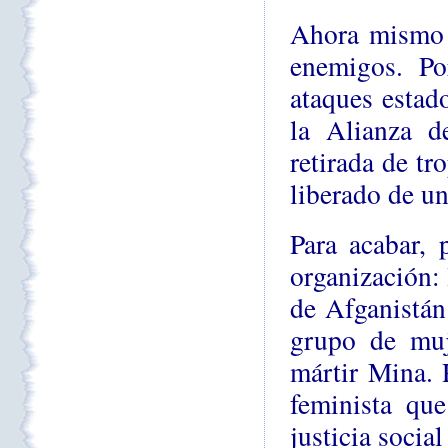
Ahora mismo 
enemigos. Po
ataques estado
la Alianza d
retirada de tr
liberado de u
Para acabar, 
organización:
de Afganistá
grupo de muje
mártir Mina.
feminista qu
justicia soci