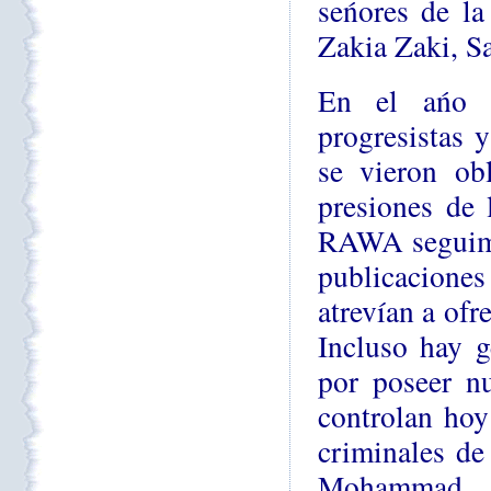
seńores de la
Zakia Zaki, S
En el ańo 2
progresistas 
se vieron ob
presiones de 
RAWA seguimo
publicaciones
atrevían a ofr
Incluso hay g
por poseer nu
controlan hoy
criminales d
Mohammad M