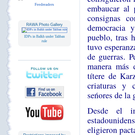
embaucar al
consignas co
democracia 
RAWA Photo Gallery
pueblo, tras 
IDPs in Balkh under Taliban
rule
tuvo esperanz
de guerras. P
manera más d
títere de Kar
criaturas y 
seńores de la 
Desde el in
estadounidens
eligieron pact