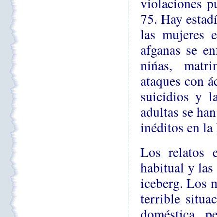
violaciones p
75. Hay estad
las mujeres e
afganas se en
nińas, matri
ataques con ác
suicidios y l
adultas se han
inéditos en la
Los relatos 
habitual y las
iceberg. Los m
terrible situa
doméstica, p