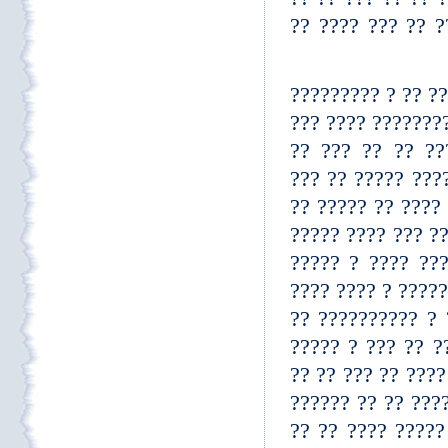
?? ?? ???? ?? ??
? ????????? ? ???
? ??? ?????? ????
??? ???? ????. 
??????? ?? ?????
??? ???? ????? ?
??. ? ??????? ? ?
?? ??????? ?? ?
?????? ??????????
???? ?? ?? ?? ??
?????? ?????? ??
????? ?????? ?? ?
Ť??? ??????ť ?? ? ??
?? ???? ?? ?? ??