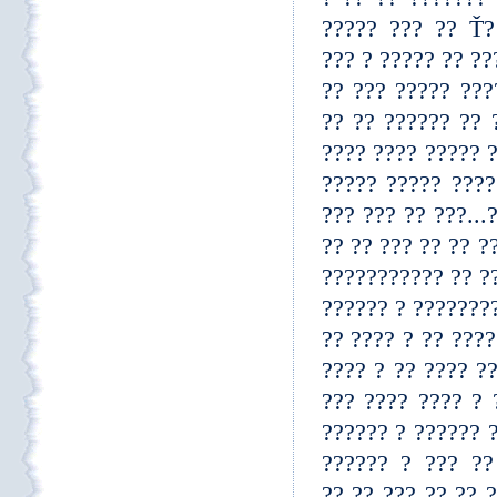
????? ?? ???????? ?? ??? ?? Ť? ?????? ????? ? ????ť ?? ??? ?????
??????? ??? ???? 
????? ? ???? ???
???? ????? ?????
???? ???? ??????
??? ??? ???? ???
????? ????? ????
??? ???? ????? ??
??. ??? ?? ??? ??
??????? ? ?????? 
????? ??? ?? ? ?
??. ?????? ?? ??
?? ??? ?????? ??
????????? ????? 
?? ? ???????? ?
????????? ?? ???