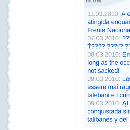
11.03.2010:
A 
atingida enqua
Frente Naciona
07.03.2010:
??
Ť???? ???ť? ?
08.03.2010:
Em
long as the occ
not sacked!
09.03.2010:
L
essere mai ragg
talebani e i cri
09.03.2010:
ĄL
conquistada si
talibanes y del 