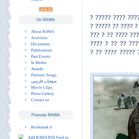
?? ??? ? ???? ??
On RAWA
???? ?? ????? ? ?
About RAWA
???? ? ????? ???
Activities
???? ?? ?????? ?
Documents
Publications
?????? ?? ???? ?
Past Events
In Media
Awards
Patriotic Songs
صفحات فارسی
Movie Clips
Photo Gallery
Contact us
Promote RAWA
Bookmark it