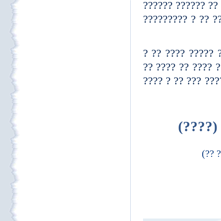
???? ???? ?? ????
????? ????? ????
?? ?? ???? ?? ??
???????? ? ???? ?
????? ??? ??????
? ????
? ??