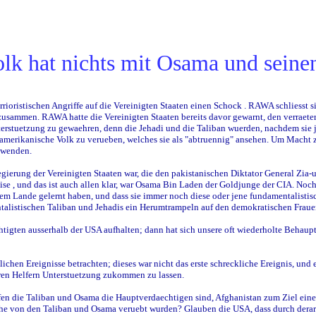
olk hat nichts mit Osama und seine
rrioristischen Angriffe auf die Vereinigten Staaten einen Schock . RAWA schliesst
usammen. RAWA hatte die Vereinigten Staaten bereits davor gewarnt, den verraeterr
terstuetzung zu gewaehren, denn die Jehadi und die Taliban wuerden, nachdem sie 
merikanische Volk zu verueben, welches sie als "abtruennig" ansehen. Um Macht zu
zuwenden.
gierung der Vereinigten Staaten war, die den pakistanischen Diktator General Zia-u
se , und das ist auch allen klar, war Osama Bin Laden der Goldjunge der CIA. Noch
serem Lande gelernt haben, und dass sie immer noch diese oder jene fundamentalisti
entalistischen Taliban und Jehadis ein Herumtrampeln auf den demokratischen Frau
chtigten ausserhalb der USA aufhalten; dann hat sich unsere oft wiederholte Behaup
ichen Ereignisse betrachten; dieses war nicht das erste schreckliche Ereignis, und 
ihren Helfern Unterstuetzung zukommen zu lassen.
ffen die Taliban und Osama die Hauptverdaechtigen sind, Afghanistan zum Ziel ein
he von den Taliban und Osama veruebt wurden? Glauben die USA, dass durch derart