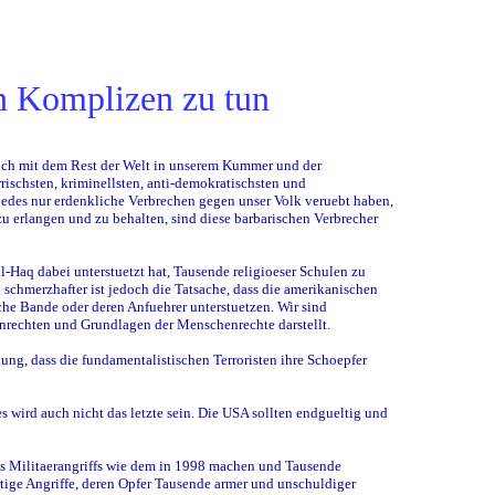
n Komplizen zu tun
 sich mit dem Rest der Welt in unserem Kummer und der
ischsten, kriminellsten, anti-demokratischsten und
jedes nur erdenkliche Verbrechen gegen unser Volk veruebt haben,
 erlangen und zu behalten, sind diese barbarischen Verbrecher
l-Haq dabei unterstuetzt hat, Tausende religioeser Schulen zu
 schmerzhafter ist jedoch die Tatsache, dass die amerikanischen
sche Bande oder deren Anfuehrer unterstuetzen. Wir sind
enrechten und Grundlagen der Menschenrechte darstellt.
tung, dass die fundamentalistischen Terroristen ihre Schoepfer
es wird auch nicht das letzte sein. Die USA sollten endgueltig und
es Militaerangriffs wie dem in 1998 machen und Tausende
ige Angriffe, deren Opfer Tausende armer und unschuldiger