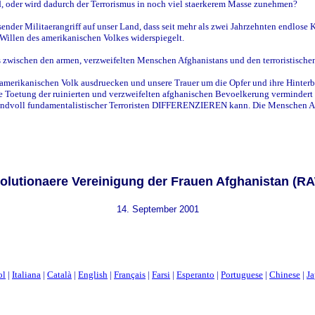
d, oder wird dadurch der Terrorismus in noch viel staerkerem Masse zunehmen?
nder Militaerangriff auf unser Land, dass seit mehr als zwei Jahrzehnten endlose 
 Willen des amerikanischen Volkes widerspiegelt.
 zwischen den armen, verzweifelten Menschen Afghanistans und den terroristischen
merikanischen Volk ausdruecken und unsere Trauer um die Opfer und ihre Hinterbli
e Toetung der ruinierten und verzweifelten afghanischen Bevoelkerung vermindert w
andvoll fundamentalistischer Terroristen DIFFERENZIEREN kann. Die Menschen Am
olutionaere Vereinigung der Frauen Afghanistan (R
14. September 2001
ol
|
Italiana
|
Català
|
English
|
Français
|
Farsi
|
Esperanto
|
Portuguese
|
Chinese
|
Ja