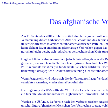
RAWA-Stellungnahme zu den Terrorangriffen in den USA
Das afghanische V
Am 11. September 2001 erlebte die Welt durch die grauenvollen te
Verdammung dieses barbarischen Akts der Gewalt und des Terrors z
frauenfeindlichsten islamischen fundamentalistischen Parteien Un
keine Scham davor empfinden, gleichartige Verbrechen gegen das a
nur allzu leicht bereit, sich jedwelcher verbrecherischen Kraft zu
Ungluecklicherweise muessen wir jedoch feststellen, dass es die Re
gruenden, aus welchen die Taliban hervorgingen. In aehnlicher Wei
Politiker nichts aus ihrer pro-fundamentalistischen Politik in un
ueberzeugt, dass jegliche Art der Unterstuetzung fuer die fundam
Wenn festgestellt wird , dass sich die der Terroranschlaege Verdae
vernichten wuerden, wieder einmal bewahrheitet.
Die Regierung der USA sollte die Wurzel des Uebels dieser schreckl
ein fuer alle Mal damit aufhoeren, afghanischen Terroristen und 
Werden die USA nun, da fuer sie nach den verbrecherischen Angri
unschuldiger afghanischer Menschen fuer Verbrechen toeten, welc