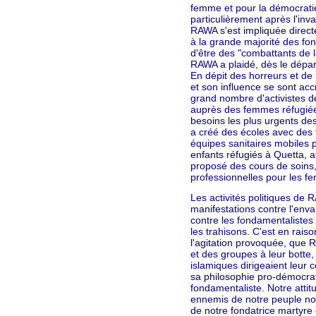
femme et pour la démocratie.
particulièrement après l'in
RAWA s'est impliquée direct
à la grande majorité des fo
d'être des "combattants de l
RAWA a plaidé, dès le départ
En dépit des horreurs et de
et son influence se sont acc
grand nombre d'activistes d
auprès des femmes réfugiée
besoins les plus urgents d
a créé des écoles avec des 
équipes sanitaires mobiles 
enfants réfugiés à Quetta, a
proposé des cours de soins,
professionnelles pour les f
Les activités politiques de
manifestations contre l'envah
contre les fondamentalistes
les trahisons. C'est en rais
l'agitation provoquée, que 
et des groupes à leur botte,
islamiques dirigeaient leur 
sa philosophie pro-démocrati
fondamentaliste. Notre atti
ennemis de notre peuple no
de notre fondatrice martyre