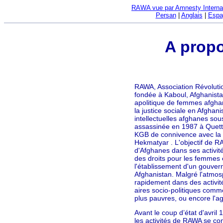
RAWA vue par Amnesty Internat
Persan
|
Anglais
|
Espa
A prop
RAWA, Association Révolut
fondée à Kaboul, Afghanistan
apolitique de femmes afghan
la justice sociale en Afghani
intellectuelles afghanes sou
assassinée en 1987 à Quetta
KGB de connivence avec la
Hekmatyar . L'objectif de RA
d'Afghanes dans ses activités
des droits pour les femmes e
l'établissement d'un gouve
Afghanistan. Malgré l'atmos
rapidement dans des activité
aires socio-politiques comme 
plus pauvres, ou encore l'agi
Avant le coup d’état d'avri
les activités de RAWA se conf