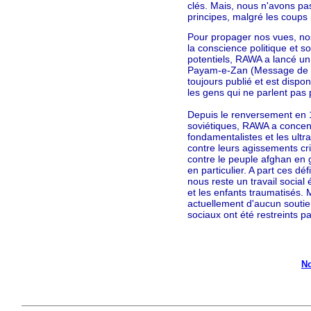
clés. Mais, nous n'avons pa
principes, malgré les coups
Pour propager nos vues, nos
la conscience politique et so
potentiels, RAWA a lancé un
Payam-e-Zan (Message de 
toujours publié et est dispon
les gens qui ne parlent pas
Depuis le renversement en 1
soviétiques, RAWA a concentr
fondamentalistes et les ultr
contre leurs agissements cri
contre le peuple afghan en 
en particulier. A part ces déf
nous reste un travail socia
et les enfants traumatisés.
actuellement d'aucun souti
sociaux ont été restreints 
No