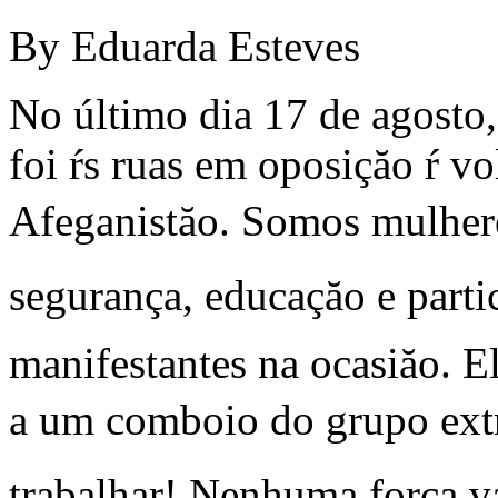
By Eduarda Esteves
No último dia 17 de agosto
foi ŕs ruas em oposiçăo ŕ v
Afeganistăo. Somos mulhere
segurança, educaçăo e partic
manifestantes na ocasiăo. E
a um comboio do grupo ext
trabalhar! Nenhuma força va