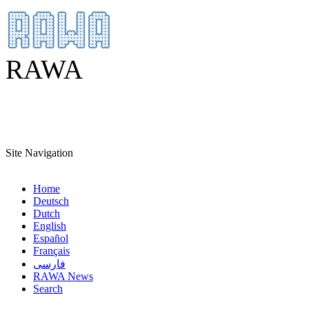
RAWA
Site Navigation
Home
Deutsch
Dutch
English
Español
Français
فارسی
RAWA News
Search