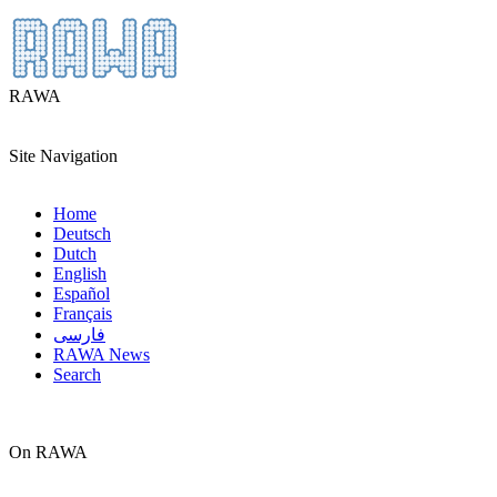
RAWA
Site Navigation
Home
Deutsch
Dutch
English
Español
Français
فارسی
RAWA News
Search
On RAWA