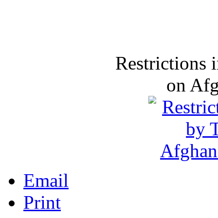
Restrictions
on Af
Email
Print