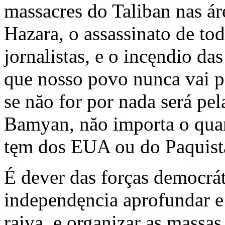
massacres do Taliban nas ár
Hazara, o assassinato de tod
jornalistas, e o incęndio d
que nosso povo nunca vai pe
se năo for por nada será pe
Bamyan, năo importa o quant
tęm dos EUA ou do Paquist
É dever das forças democrát
independęncia aprofundar e 
raiva, e organizar as massa