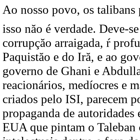
Ao nosso povo, os talibans p
isso năo é verdade. Deve-se 
corrupçăo arraigada, ŕ prof
Paquistăo e do Iră, e ao go
governo de Ghani e Abdullah
reacionários, medíocres e ma
criados pelo ISI, parecem p
propaganda de autoridades 
EUA que pintam o Taleban c