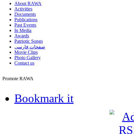
About RAWA
Activities
Documents
Publications
Past Events
In Media
Awards
Patriotic Songs
صفحات فارسی
Movie Clips
Photo Gallery
Contact us
Promote RAWA
Bookmark it