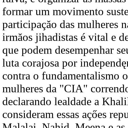
formar um movimento susten
participaçăo das mulheres na
irmăos jihadistas é vital e 
que podem desempenhar seu 
luta corajosa por independę
contra o fundamentalismo o
mulheres da "CIA" corrend
declarando lealdade a Khali
consideram essas açőes rep
Malalai, Nahid, Meena e as 