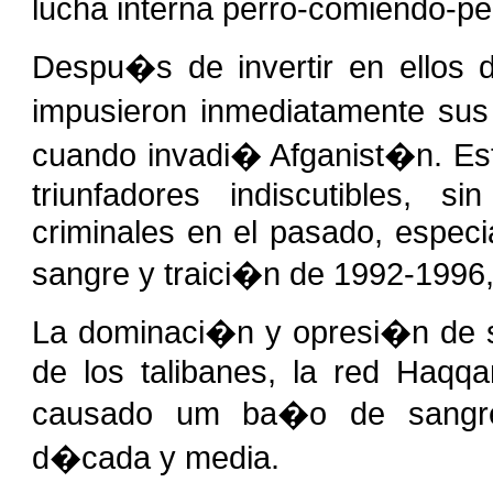
lucha interna perro-comiendo-p
Despu�s de invertir en ellos 
impusieron inmediatamente sus
cuando invadi� Afganist�n. Es
triunfadores indiscutibles, s
criminales en el pasado, especi
sangre y traici�n de 1992-1996,
La dominaci�n y opresi�n de s
de los talibanes, la red Haqqa
causado um ba�o de sangre
d�cada y media.