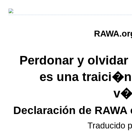
RAWA.org,
Perdonar y olvida
es una traici�n 
v�
Declaración de RAWA e
Traducido 