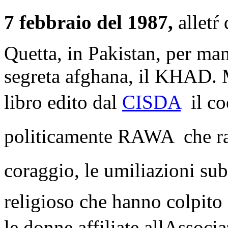
7 febbraio del 1987,
alletŕ
Quetta, in Pakistan, per man
segreta afghana, il KHAD. M
libro edito dal
CISDA
 il 
politicamente RAWA  che rac
coraggio, le umiliazioni sub
religioso che hanno colpito
le donne affiliate allAssoc