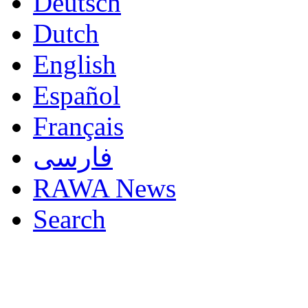
Deutsch
Dutch
English
Español
Français
فارسی
RAWA News
Search