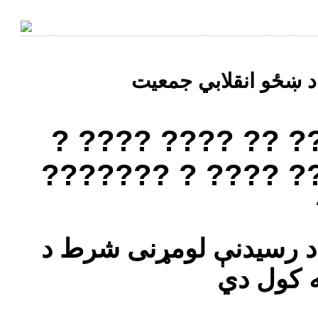
? ???? ???? ?? ?
??????? ? ???? ?
ه د رسیدنې لومړنی شرط د