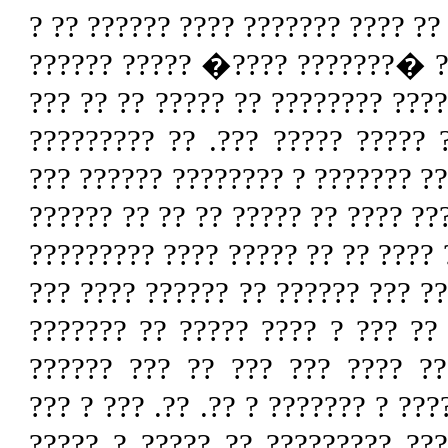
?????????? ?? ?????? ???????? ??
?????? ???? ? ??? ????? ????? 
???? ???? ??? ?? ? ?? ????? ??? 
?? ????? ?? ?? ???????? ?? ?? 
????? ? ?????? ???? ?? ?? ?? ?? 
?? ???? ?? ?? ???? ?? ?????? ?? 
?? ? ???? ????? ???? ?? ????? ??
?? ?? ??? ???? ?? ?? ? ????? ???
?????? ??? ????? ???? ????. ??
???? ?? ?? ???? ????? ?? ????
??????????? ???? ?? ???? ??? ???
???????? ?? ?? ????? ?? ? ???