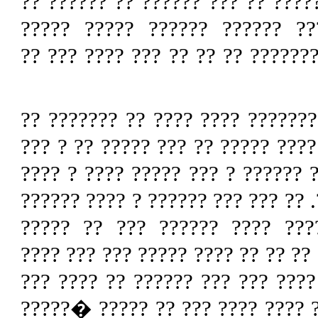
? ??? ?????? ?? ??? ??? ?? ????
??? ?????? ??? ????? ???????
???????? ??? ????? ??? ?? ? ???
???? ?? ???? ??? ?? ???? ??? ??
??? ?? ???? ???????? ?? ????? ??
?????? ?? ??? ????? ?? ??? ????
?? ????? ???????? ?? ??? ?? ????
???? ? ??????? ????? ? �???
??????????? ??? ??????? ??? ????
???? ??? ?? ? ?????? ?? ????? ?
????????? ?? ???? ?? ???????? ?