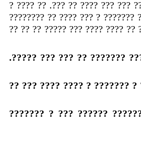
??????? ???????? ?? ??????? ???
????????? ????? ???????? ?? ???
??? ? ??? ?? ??? ?? ? ?? ?????? 
�????� ?? ? ??? ???? ??????
? ???? ???? ?? ????? ?????? ?
? ?????? ???????? ?? ?????