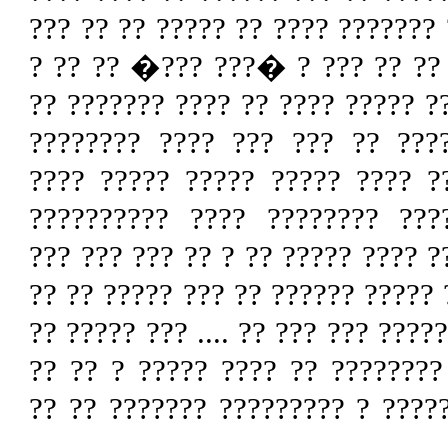
?? ?? ? ??? ?? ??? ?? ??????? ??
?? ?? ??? ??? ?? ?????? ? ????
???? ?????? ??? ????? ?????????
???? ??? ???? ?? ??????? ???
???????? ??????? ???? ??? ???
?????? ??????? ???? ?????? ?
??????? ???? ??? ????????? ????
?????? ?? ?? ???? ?? ???? ?? ???
?????? ??? ?? ?? ?? ?? ????? ????
?? ???? ??????? ?? ????? ?? ??
????? ??????? ?? ?? ? ?? ?? ??