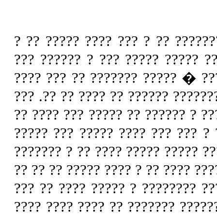
�????� ?? ??? ??? ?????? ? ??
?????? ????? ??? ?? ????? ????
????? ?? ????? ? ???????? ?? ?
???? ??? ???? ???????? ???? ?? ?
???? ?? ????? ?? ?? ?? ????? ?? 
???????? ?? ????? ?? ?????. ?? 
????? ?? ???????? ?? ????? ??? ?
????... ?? ?? ???? ?????. ? ?????
?? ? ?????? ??????? ??? ?? ????
??? ?? ?? ???? ???? ?? ?? ???? ?