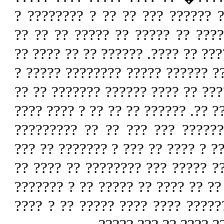
????? ?? ? ?????? ?? ??????? ?
???? ???? ????????? ?? ???? ??
?????? ??? ??? ??? ??????? ???? 
? ???? ?????? ?????? ??? ?? ???
????? ??????? ???? ??? ?? ??? ??
????? ??? ?? ?????? ???? ?? ?? ??
?? ??? ???? ????????? ? ?????
?????? ? ??????? ? ??. ??. ?? ?? 
? ??? ?? ????? ???? ? ??? ???? 
???? ?? ????? ?? ? ????? ???????
?? ?????? ???? ???????? ?? ????