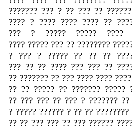
???. ?????? ?? ??? ?? ? ??? ??
???????? ?? ???? ???? ???? ?
???? ???? ????? ????? ?
????????? ???????? ?? ??? ?????
???????? ?? ?? ?? ????? ? ?
???????? ?? ??? ??? ???? ?? ?
?????? ?? ???? ???? ??? ?? ???? 
? ??? ????? ????? ??????? ?? 
?????? ?????? ??????? ?? ?? ??
???? ?????? ?? ?? ?????? ??? ??
?????? ??? ? ????? ???? ?? ??? 