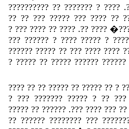
� ?? ???? ?? ???? ?? ??? ?? ?
????? ??? ??????? ???? ??????
??????? ???? ?? ????? ?? ???? ?
?????? ?? ?????? ????? ???? ?
??????? ?? ?? ??. ??? ??? ?? ??
??? ?? ?? ????? ??? ??????? ??
?? ?? ??????? ?? ???? ?? ???? ??
??????? ?? ????? ??? ???? ??
???????? ??????? ? ??? ?? ??????
????? ?? ???? ?? ? ??????? ??