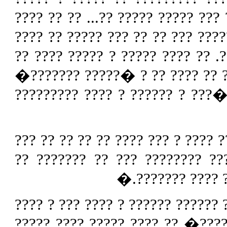
?????? ???? ?? ??? ?????? ?? ???
?? ?????????? ????? ?? ????????
?????? ??? ?? �????? ??????� ?
???? ? ??? ??? ?? ?? ????? ????
?????? ?? ? ????????? ?? ??? ?
???? ? �????� ????? ????? ?????
???? ????????? ??? ??: �?? ??
????????? ?? ? ?
? ???? ??????? ?? ???? ?? ? ????
?? ???? ? ?????? �????? ?????