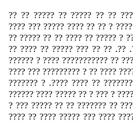
? ????? ?? ??????? ????? ????
???????? ?? ?????? ????????? ??
? ????? ?????? ????? ???????? ??
???? ??? ?????? ???. ?? ?????? 
???? ?? ????? ????? ?? ????????
?? ???? ???????? � ??????? ??? 
?? ? ???????? ?? ????????? ?? 
???? ???? ?? ? ????? ??? ???? ??
?? ?? ???? ?? ????? ??? ? ??? ? 
??????? ? ???? ???? ?? ????? ??