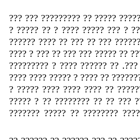
?????? ?? ?? ?? ??? ?? ?????? ? 
?????? ??? ?? ? ?????? ????? ??
??? ??? ????? ???????? ?? ? ???
?????? ?? ??? ??????? ????? ?? ?
???? ? ?????? ???? ????? ??????
???????? ??????? ? �??? ??� ? ?
??? ?? ?? ? ??? ? ?????? ? ????
??? ?? ??? ???? ???. ????? ?? ?
????? ?????????? ?? ?? ? ????