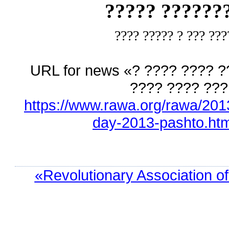
? ????????? ?
? ???? ??? ? ???? ??
URL for news «? ???? ???? ?
???? ???? ???
https://www.rawa.org/rawa/201
day-2013-pashto.htm
«Revolutionary Association o