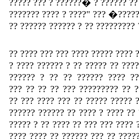
?????? ??? ????? ???? ??? ?? ???
� ?? ?? �????????? ?? ? ???? ?
??????? ?? ??????? ?? ???? ?????
????? ????? ????! ?? ???? ?? ???
? ?? � ?? ????? ????? ? ?? ??? 
????? ??????? ???? ? ???? ???
??????? ???????? ??? ?????? ??
??? ????? ?? ??? ???? ?? ???? ?
???? ?? ??? ??? ?? ?? ???? ???? 
??? ?????? ????? ?? ???? ?? ????
?????? ?? ????? ?????? ? ?? ???