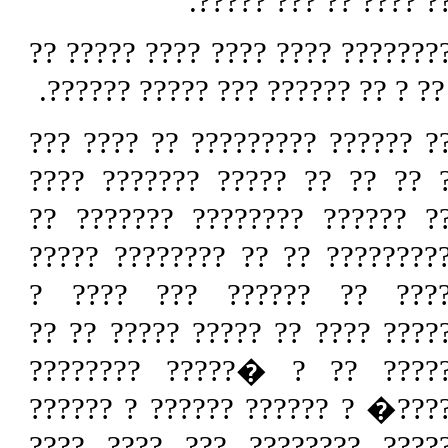
?????? ????? ??? ???
?? ????? ??? ???? ?? ? ?????? ??
?? ????????? ?? ???? ?? ??? ??? 
?????? ?????? ????????? ?? ???
????? ?? ?? ?? ????? ???????
?????? ?????? ???????? ?????
??? ????????? ?? ?? ???????? 
?? ???? ?? ?????? ??? ??
????????? ???? ?? ????? ????? 
????????? ?? ? �????? ????
????????� ? ?????? ?????? ? ?
????????? ???????? ??? ????