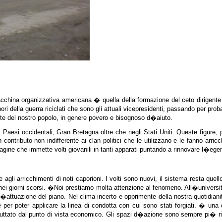
ina organizzativa americana � quella della formazione del ceto dirigente e q
ori della guerra riciclati che sono gli attuali vicepresidenti, passando per prob
 del nostro popolo, in genere povero e bisognoso d�aiuto.
Paesi occidentali, Gran Bretagna oltre che negli Stati Uniti. Queste figure, 
n contributo non indifferente ai clan politici che le utilizzano e le fanno arri
agine che immette volti giovanili in tanti apparati puntando a rinnovare l�eg
i e agli arricchimenti di noti caporioni. I volti sono nuovi, il sistema resta q
 nei giorni scorsi. �Noi prestiamo molta attenzione al fenomeno. All�univers
�attuazione del piano. Nel clima incerto e opprimente della nostra quotidianit
re per poter applicare la linea di condotta con cui sono stati forgiati. � un
ttato dal punto di vista economico. Gli spazi d�azione sono sempre pi� ristr