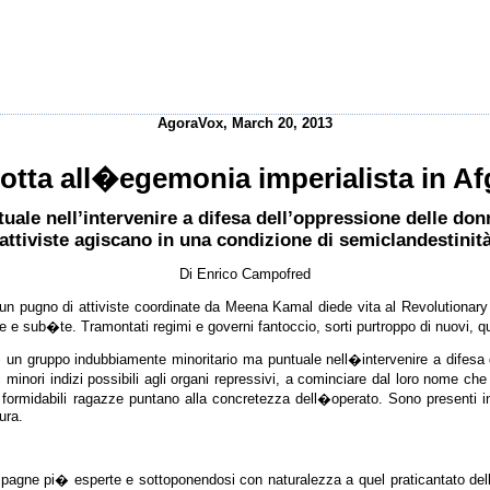
AgoraVox, March 20, 2013
lotta all�egemonia imperialista in A
le nell’intervenire a difesa dell’oppressione delle donne
attiviste agiscano in una condizione di semiclandestinit
Di Enrico Campofred
 un pugno di attiviste coordinate da Meena Kamal diede vita al Revolutiona
te e sub�te. Tramontati regimi e governi fantoccio, sorti purtroppo di nuovi,
 un gruppo indubbiamente minoritario ma puntuale nell�intervenire a difesa 
 minori indizi possibili agli organi repressivi, a cominciare dal loro nome ch
 formidabili ragazze puntano alla concretezza dell�operato. Sono presenti i
ura.
pagne pi� esperte e sottoponendosi con naturalezza a quel praticantato della