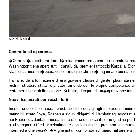
Via di Kabul
Controllo ed egemonia
�Oltre all�aspetto militare, l�altra grande arma che sta usando la macch
Washington tiene aperti tutti i canali, dal premier fantoccio Karzai ai Sign
sta realizzando un�operazione immagine che pu� ingannare buona parte
Parliamo della formazione di una giovane classe dirigente, plasmata nei 
ruoli in strutture statali o private fornendo con le proprie competenze u
certo per il bene della nazione. Si tratta, dunque, di un�operazione imm
Nuovi tecnocrati per vecchi furti
Insomma questi tecnocrati prestano i loro servigi agli interessi stranier
hanno illustrato Joya, Roshan e alcuni dirigenti di Hambastagi ascoltati
nei Paesi occidentali, meccanismo che costituisce il primo gradino per l
aiuti vengono offerti principalmente a coloro che si prestano a rientra
intermedia che vedr� l�Afghanistan controllato sul piano militare e sfru