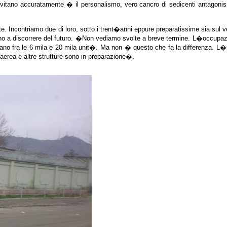
itano accuratamente � il personalismo, vero cancro di sedicenti antagonis
nte. Incontriamo due di loro, sotto i trent�anni eppure preparatissime sia sul
ziano a discorrere del futuro. �Non vediamo svolte a breve termine. L�occup
illano fra le 6 mila e 20 mila unit�. Ma non � questo che fa la differenza. 
 aerea e altre strutture sono in preparazione�.