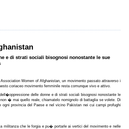
fghanistan
 e di strati sociali bisognosi nonostante le sue
à
ry Association Women of Afghanistan, un movimento passato attraverso i
 questo coriaceo movimento femminile resta comunque vivo e attivo.
dell�oppressione delle donne e di strati sociali bisognosi nonostante le
e non � mai quello reale, chiamatelo nomignolo di battaglia se volete. Di
n ogni provincia del Paese e nel vicino Pakistan nei cui campi profughi
 militanza che le forgia e pu� portarle ai vertici del movimento e nelle