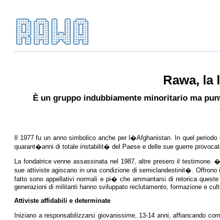
Rawa, la 
È un gruppo indubbiamente minoritario ma puntua
Il 1977 fu un anno simbolico anche per l�Afghanistan. In quel periodo
quarant�anni di totale instabilit� del Paese e delle sue guerre provoca
La fondatrice venne assassinata nel 1987, altre presero il testimone. �
sue attiviste agiscano in una condizione di semiclandestinit�. Offrono i
fatto sono appellativi normali e pi� che ammantarsi di retorica queste
generazioni di militanti hanno sviluppato reclutamento, formazione e cult
Attiviste affidabili e determinate
Iniziano a responsabilizzarsi giovanissime, 13-14 anni, affiancando com