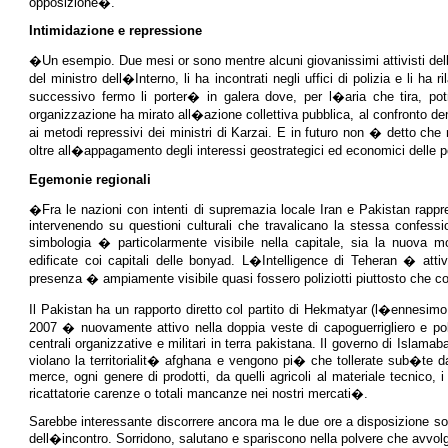
opposizione�.
Intimidazione e repressione
�Un esempio. Due mesi or sono mentre alcuni giovanissimi attivisti della
del ministro dell�Interno, li ha incontrati negli uffici di polizia e li 
successivo fermo li porter� in galera dove, per l�aria che tira, po
organizzazione ha mirato all�azione collettiva pubblica, al confronto d
ai metodi repressivi dei ministri di Karzai. E in futuro non � detto che
oltre all�appagamento degli interessi geostrategici ed economici delle
Egemonie regionali
�Fra le nazioni con intenti di supremazia locale Iran e Pakistan rappre
intervenendo su questioni culturali che travalicano la stessa confessio
simbologia � particolarmente visibile nella capitale, sia la nuova m
edificate coi capitali delle bonyad. L�Intelligence di Teheran � att
presenza � ampiamente visibile quasi fossero poliziotti piuttosto che cont
Il Pakistan ha un rapporto diretto col partito di Hekmatyar (l�ennesimo
2007 � nuovamente attivo nella doppia veste di capoguerrigliero e pol
centrali organizzative e militari in terra pakistana. Il governo di Islama
violano la territorialit� afghana e vengono pi� che tollerate sub�te da
merce, ogni genere di prodotti, da quelli agricoli al materiale tecnico
ricattatorie carenze o totali mancanze nei nostri mercati�.
Sarebbe interessante discorrere ancora ma le due ore a disposizione son
dell�incontro. Sorridono, salutano e spariscono nella polvere che avvol