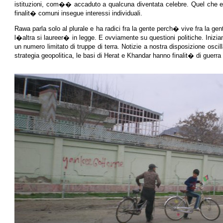
istituzioni, com�� accaduto a qualcuna diventata celebre. Quel che ev
finalit� comuni insegue interessi individuali.
Rawa parla solo al plurale e ha radici fra la gente perch� vive fra la ge
l�altra si laureer� in legge. E ovviamente su questioni politiche. Ini
un numero limitato di truppe di terra. Notizie a nostra disposizione osc
strategia geopolitica, le basi di Herat e Khandar hanno finalit� di guerra