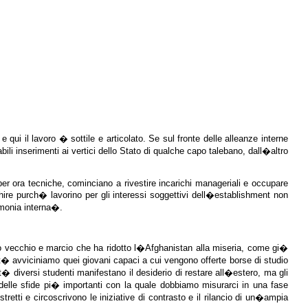
ui il lavoro � sottile e articolato. Se sul fronte delle alleanze interne
abili inserimenti ai vertici dello Stato di qualche capo talebano, dall�altro
per ora tecniche, cominciano a rivestire incarichi manageriali e occupare
cchire purch� lavorino per gli interessi soggettivi dell�establishment non
emonia interna�.
uello vecchio e marcio che ha ridotto l�Afghanistan alla miseria, come gi�
it� avviciniamo quei giovani capaci a cui vengono offerte borse di studio
� diversi studenti manifestano il desiderio di restare all�estero, ma gli
a delle sfide pi� importanti con la quale dobbiamo misurarci in una fase
etti e circoscrivono le iniziative di contrasto e il rilancio di un�ampia