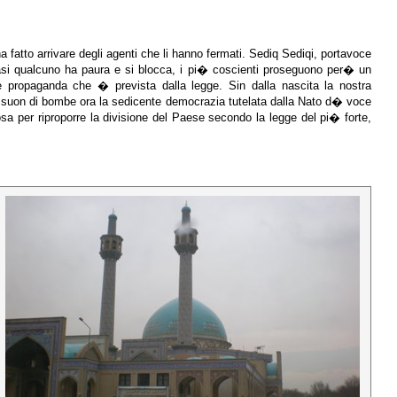
fatto arrivare degli agenti che li hanno fermati. Sediq Sediqi, portavoce
sti casi qualcuno ha paura e si blocca, i pi� coscienti proseguono per� un
e propaganda che � prevista dalla legge. Sin dalla nascita la nostra
 a suon di bombe ora la sedicente democrazia tutelata dalla Nato d� voce
osa per riproporre la divisione del Paese secondo la legge del pi� forte,