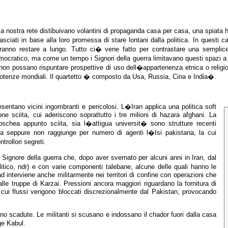
 nostra rete distibuivano volantini di propaganda casa per casa, una spiata ha 
ha rilasciati in base alla loro promessa di stare lontani dalla politica. In que
tranno restare a lungo. Tutto ci� vene fatto per contrastare una semplic
emocratico, ma come un tempo i Signori della guerra limitavano questi spazi
 non possano rispuntare prospettive di uso dell�appartenenza etnica o religi
 potenze mondiali. Il quartetto � composto da Usa, Russia, Cina e India�.
sentano vicini ingombranti e pericolosi. L�Iran applica una politica soft
ne sciita, cui aderiscono soprattutto i tre milioni di hazara afghani. La
oschea appunto sciita, sia l�attigua universit� sono strutture recenti
iva seppure non raggiunge per numero di agenti l�Isi pakistana, la cui
rollori segreti.
 Signore della guerra che, dopo aver svernato per alcuni anni in Iran, dal
itico, ndr) e con varie componenti talebane, alcune delle quali hanno le
bad interviene anche militarmente nei territori di confine con operazioni che
lle truppe di Karzai. Pressioni ancora maggiori riguardano la fornitura di
, i cui flussi vengono bloccati discrezionalmente dal Pakistan, provocando
o scadute. Le militanti si scusano e indossano il chador fuori dalla casa
ge Kabul.