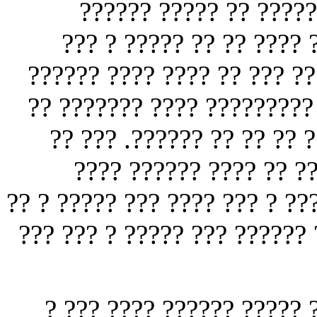
?????? ?????? ????? ?
???????? ?? ???? ????? 
???????? ? ?????? ???? ??
?? ? ???? ?????? ????????
????? ?? ???????? ??????
???? ??? ?? ? ????? ??
?????? ??????? ?? ?? ??? ???
?????? ?? ???? ????? ?? ? ?
??? ??? ?? ? ?????? ????