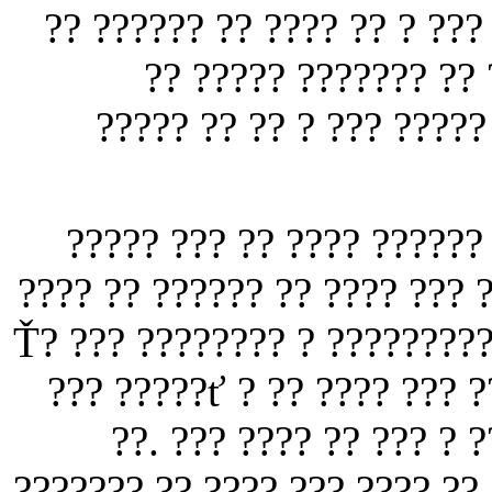
???????? ??. ? ??? ?? ?? ?
???? ?? ???? ?? ?? ?
????????? ?? ? ????? ??
?? ?? ????? ?? ??? ??? ??
??? ?? ????? ? ????? ???? ? 
???? ? ?? ?????? ? ???? ??? ??? Ť? ??? ???????? ? ??????
??? ?????ť ? ?? ???? ??? ?
??. ??? ???? ?? ??? ? 
??????? ?? ???? ??? ???? ??