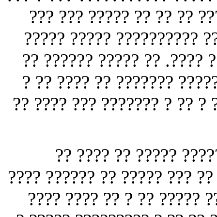
???? ??? ???? ??? ?? ????
?????? ? ???? ?????? ????
?????? ????? ?? ???????? 
??? ? ???? ???????? ?????
??? ?????? ??????? ???? ???
? ????????? ??? ???? 
?????? ??? ???? ?? ??? ?? ? 
???? ?? ?? ?? ?? ??? ????