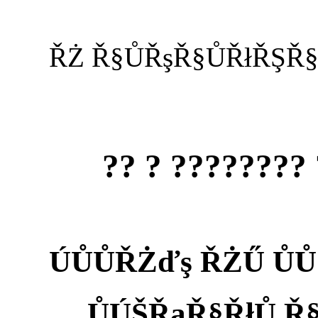
?????? ??? ? 
ŮÚŠŘąŘ§ŘłŮ Ř§