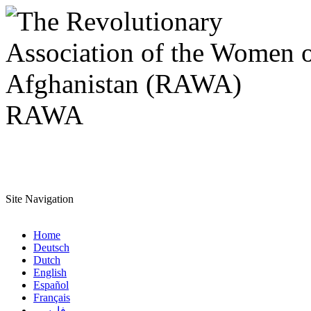
RAWA
Site Navigation
Home
Deutsch
Dutch
English
Español
Français
فارسی