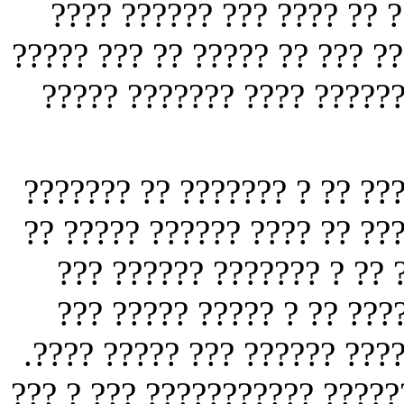
????? ? ?????? ?????????
???? ??? ??. ?? ?? ? ????? ?
????? ?? ? ??????? ? ????
??? ??? ?? ??????? ??? ??? 
?? ????? ?? ?????? ??? ?? ?
?????? ?????. ? ?????? ?
????? ?? ? ???????? ?? ?
???? ?? ? ??? ? ????? ?????
? ?????? ??????? ?? ?? ????