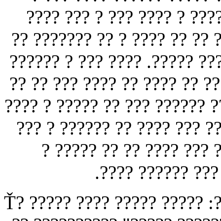
????? ???????? ?? ? ???? 
??? ?? ???? ? ???? ???? ?? 
?? ??????? ?????? ???? ????
?? ????? ??????? ? ???? ???
???? ?? ???????? ?? ? ???? ?
???????? ?? ?? ??. ???? ??
? ??????? ?? ???? ?? ??
????????? ?? ???
??? ? ???? ??? ?? ??? ???? ?? ?????: Ť? ????? ???? ????? ?????