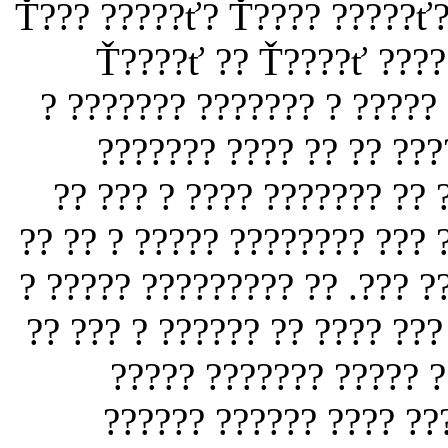
???? ???? ???? ?? ? ?????? ???? ? Ť??? ?????ť? Ť???? ?????ť
Ť????ť ?? Ť????ť ????
????? ??. ? ?? ???? ?? ?? 
???? ?? ???? ? ???????
????? ?? ?? ?????? ??? ??
?????? ?? ???????? ??? ? ??
???? ????? ??? ???? ????? ?
???? ? ???????? ?? ?????? ?
????? ?? ????? ??????
?????? ???????? ?????