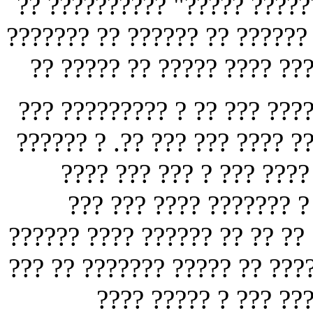
?? ?????????? "????? ?????
??????? ?? ?????? ?? ?????? 
?? ????? ?? ????? ???? ???
?? ??? ?????? ??? ?? ?? ?? 
????? ??? ?? ?? ?? ? ??? ??
? ???? ?? ???? ??? ? ??
????? ???? ????? ?? ??
????? ????? ??????? ????? ?
????? ???? ?????? ?? ??????
????? ????? ??? ?? ?