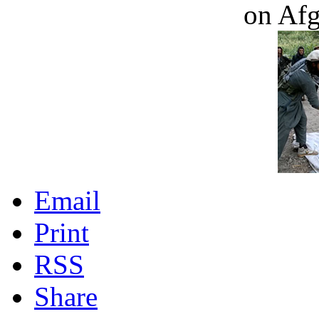
on Af
Email
Print
RSS
Share