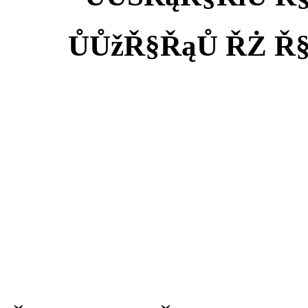
ŮŮžŘ§ŘąŮ ŘŻ Ř§