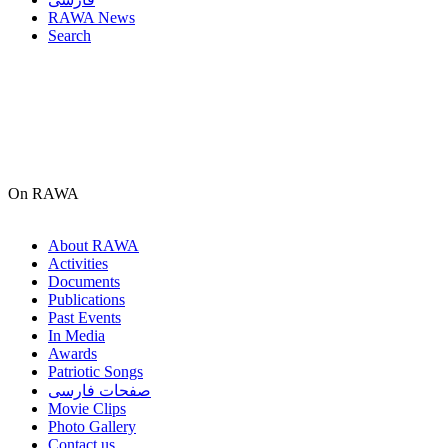
RAWA News
Search
On RAWA
About RAWA
Activities
Documents
Publications
Past Events
In Media
Awards
Patriotic Songs
صفحات فارسی
Movie Clips
Photo Gallery
Contact us