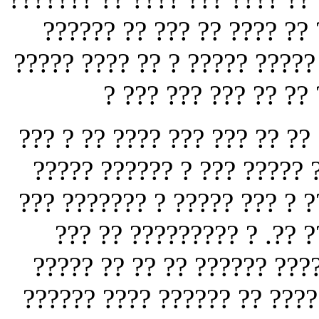
?????? ?? ??? ?? ???? ?? 
????? ???? ?? ? ????? ?????
?? ??? ????? ?? ???
? ??? ???????? ???? ???? ??
???? ???? ???? ???? ???? 
????????? ???? ???. ?? ?? ?
?? ?? ???? ?? ??????? ??
????? ?? ??? ????? ??? ??
?? ????? ????? ?????????? 