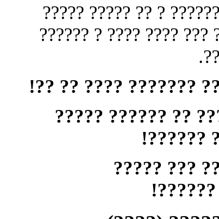
????? ????? ?? ? ??????
Ť????ť ??? ?? ?????? ?????
??
? ??? ????? ?? ???? ? 
????? ?? ?? ? ????
????? ? 
??? ?? ?? ?
???????