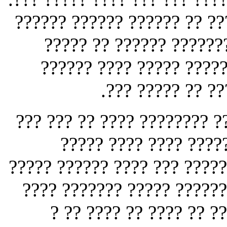
? ?????? ????? ??? ?? ?? ?
??? ? ?????? ??? ?? ???
??????? ????? ??? ?? ? 
???? ?? ??? ??? 
?? ???? ????? ?? ???????? 
??? ??? ????? ????? 
??????? ???? ?????? ??? ??
??????? ????? ?????? ????
?????? ???? ???? ?? ??