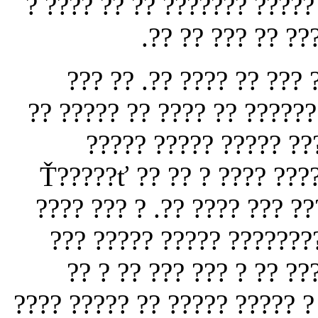
????? ?? ????? ???????? ??
????? ???? ?? ??
???? ??? ????? ?? ????
????? ?????????? ?? ? ???
??? ??? ??? ??? ? ?? 
??????????? ?? ?? ?? ???? ????? ????? ???? ? ?? ?? Ť?????ť
?????? ?? ?? ??? ?????? ?
????? ?? ? ?????? ???? ?
??????? ???? ????? ?? 
?????? ????? ?? ???? ????? 