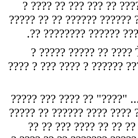
?????? ??????? ????? ??
??????? ?? ???? ?? ???????
??? ?? ? ?????? ?? ??? 
Ť? ????????? ? ??? ??????? ?????ť ???? ?? ????? ????? ?
?????? ?? ???? ?? ???? ??? 
Ť? ????????? ??? ????? ??? 
????? ? ????????? ?? ???? 
??? ?? ?? ?? ?????? ?? 