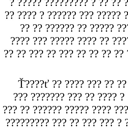
????. ??? ???? ??? ??? ???
??? ?? ??????? ???? ?????. ?
?????? ?? ???? ?? ??????
?????? ??? ???? ???? ???? 
????? ??? ?? ???? ?? ????? ?
? ????????? ? ??? ??????? ????? Ť????ť ?? ???? ??? ?? 
??? ??????? ??? ?? ???? ?
??? ?? ?????? ????? ???? ???
????????? ??? ?? ??? ??? ? 