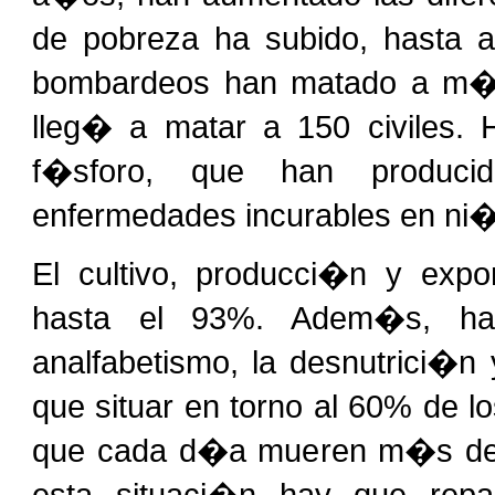
de pobreza ha subido, hasta a
bombardeos han matado a m�s 
lleg� a matar a 150 civiles.
f�sforo, que han produci
enfermedades incurables en ni�
El cultivo, producci�n y exp
hasta el 93%. Adem�s, han
analfabetismo, la desnutrici�n 
que situar en torno al 60% de l
que cada d�a mueren m�s de 
esta situaci�n hay que repar