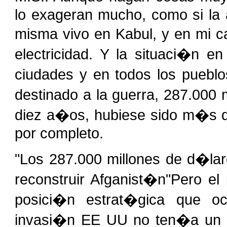
lo exageran mucho, como si la 
misma vivo en Kabul, y en mi 
electricidad. Y la situaci�n e
ciudades y en todos los puebl
destinado a la guerra, 287.000
diez a�os, hubiese sido m�s qu
por completo.
"Los 287.000 millones de d�lar
reconstruir Afganist�n"Pero el 
posici�n estrat�gica que o
invasi�n EE UU no ten�a un p