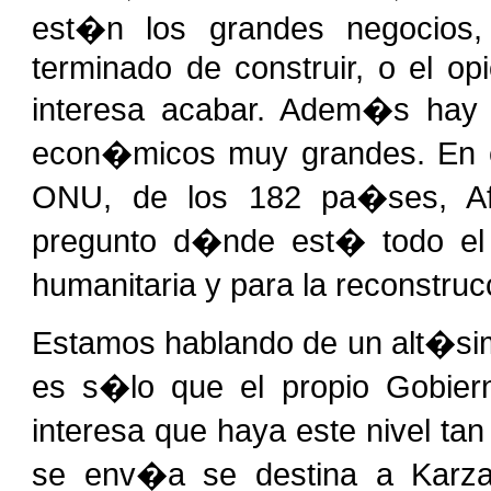
est�n los grandes negocios
terminado de construir, o el o
interesa acabar. Adem�s hay u
econ�micos muy grandes. En e
ONU, de los 182 pa�ses, Af
pregunto d�nde est� todo el
humanitaria y para la reconstru
Estamos hablando de un alt�sim
es s�lo que el propio Gobier
interesa que haya este nivel tan
se env�a se destina a Karzai 