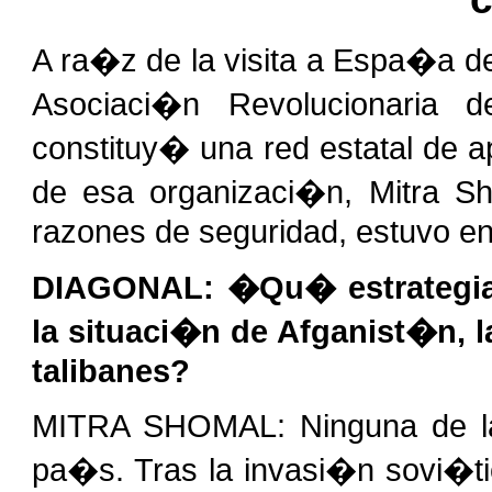
A ra�z de la visita a Espa�a de
Asociaci�n Revolucionaria 
constituy� una red estatal de 
de esa organizaci�n, Mitra Sh
razones de seguridad, estuvo e
DIAGONAL: �Qu� estrategia
la situaci�n de Afganist�n, l
talibanes?
MITRA SHOMAL: Ninguna de las
pa�s. Tras la invasi�n sovi�t