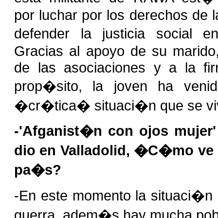
por luchar por los derechos de 
defender la justicia social 
Gracias al apoyo de su marido,
de las asociaciones y a la f
prop�sito, la joven ha veni
�cr�tica� situaci�n que se vi
-'Afganist�n con ojos mujer'
dio en Valladolid, �C�mo ve 
pa�s?
-En este momento la situaci�n
guerra, adem�s hay mucha pobr