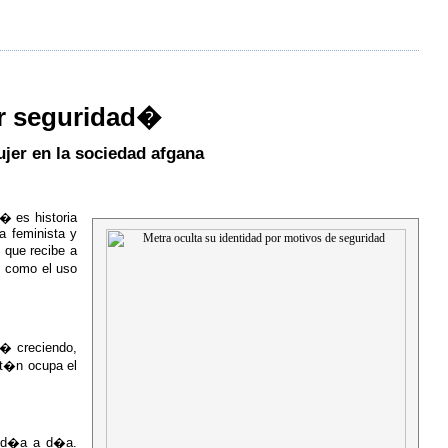
or seguridad�
ujer en la sociedad afgana
� es historia
a feminista y
 que recibe a
s como el uso
� creciendo,
st�n ocupa el
a d�a a d�a.