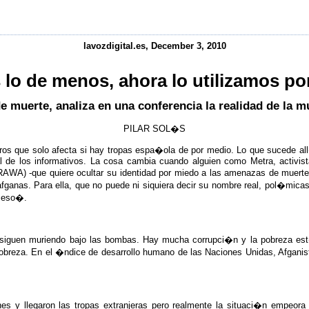
lavozdigital.es, December 3, 2010
 lo de menos, ahora lo utilizamos p
e muerte, analiza en una conferencia la realidad de la m
PILAR SOL�S
ros que solo afecta si hay tropas espa�ola de por medio. Lo que sucede all
al de los informativos. La cosa cambia cuando alguien como Metra, activist
AWA) -que quiere ocultar su identidad por miedo a las amenazas de muerte
 afganas. Para ella, que no puede ni siquiera decir su nombre real, pol�mica
 eso�.
siguen muriendo bajo las bombas. Hay mucha corrupci�n y la pobreza est
pobreza. En el �ndice de desarrollo humano de las Naciones Unidas, Afgani
s y llegaron las tropas extranjeras pero realmente la situaci�n empeor