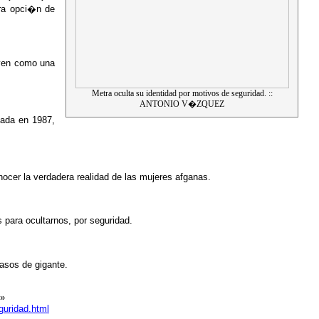
tra opci�n de
 ven como una
Metra oculta su identidad por motivos de seguridad. ::
ANTONIO V�ZQUEZ
nada en 1987,
cer la verdadera realidad de las mujeres afganas.
para ocultarnos, por seguridad.
asos de gigante.
�»
guridad.html