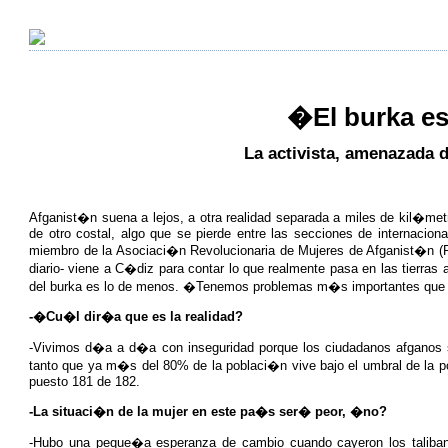
�El burka es
La activista, amenazada d
Afganist�n suena a lejos, a otra realidad separada a miles de kil�met
de otro costal, algo que se pierde entre las secciones de internacion
miembro de la Asociaci�n Revolucionaria de Mujeres de Afganist�n (R
diario- viene a C�diz para contar lo que realmente pasa en las tierras
del burka es lo de menos. �Tenemos problemas m�s importantes que
-�Cu�l dir�a que es la realidad?
-Vivimos d�a a d�a con inseguridad porque los ciudadanos afganos 
tanto que ya m�s del 80% de la poblaci�n vive bajo el umbral de la 
puesto 181 de 182.
-La situaci�n de la mujer en este pa�s ser� peor, �no?
-Hubo una peque�a esperanza de cambio cuando cayeron los talibane