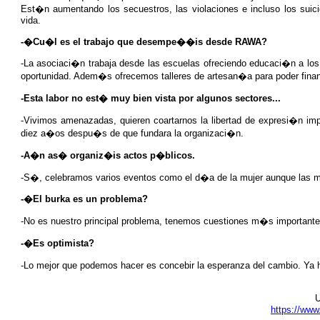
Est�n aumentando los secuestros, las violaciones e incluso los sui
vida.
-�Cu�l es el trabajo que desempe��is desde RAWA?
-La asociaci�n trabaja desde las escuelas ofreciendo educaci�n a l
oportunidad. Adem�s ofrecemos talleres de artesan�a para poder finan
-Esta labor no est� muy bien vista por algunos sectores...
-Vivimos amenazadas, quieren coartarnos la libertad de expresi�n im
diez a�os despu�s de que fundara la organizaci�n.
-A�n as� organiz�is actos p�blicos.
-S�, celebramos varios eventos como el d�a de la mujer aunque las ma
-�El burka es un problema?
-No es nuestro principal problema, tenemos cuestiones m�s importantes
-�Es optimista?
-Lo mejor que podemos hacer es concebir la esperanza del cambio. Ya
U
https://www