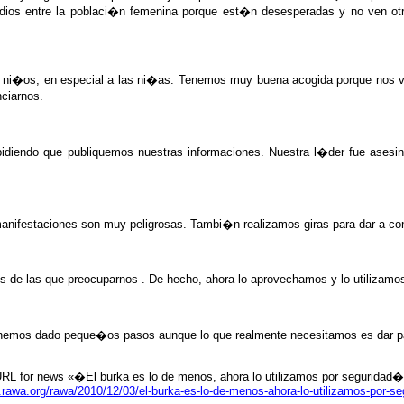
cidios entre la poblaci�n femenina porque est�n desesperadas y no ven o
os ni�os, en especial a las ni�as. Tenemos muy buena acogida porque nos
ciarnos.
pidiendo que publiquemos nuestras informaciones. Nuestra l�der fue asesi
nifestaciones son muy peligrosas. Tambi�n realizamos giras para dar a cono
 de las que preocuparnos . De hecho, ahora lo aprovechamos y lo utilizamos 
 hemos dado peque�os pasos aunque lo que realmente necesitamos es dar p
RL for news «�El burka es lo de menos, ahora lo utilizamos por seguridad
.rawa.org/rawa/2010/12/03/el-burka-es-lo-de-menos-ahora-lo-utilizamos-por-se