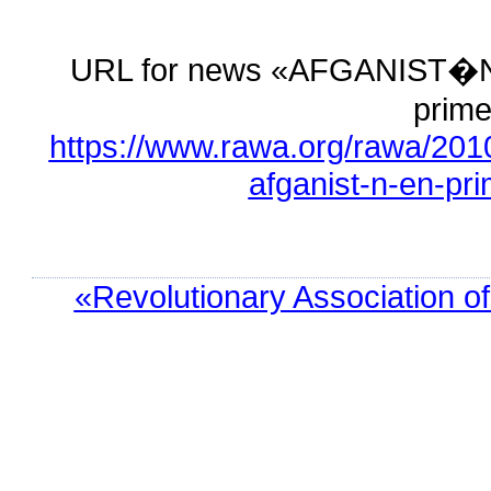
URL for news «AFGANIST�N: 
prime
https://www.rawa.org/rawa/2010
afganist-n-en-p
«Revolutionary Association o