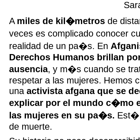
Sar
A
miles de kil�metros
de dist
veces es complicado conocer cu
realidad de un pa�s. En
Afgani
Derechos Humanos brillan po
ausencia
, y m�s cuando se tra
respetar a las mujeres. Hemos 
una
activista afgana que se de
explicar por el mundo c�mo e
las mujeres en su pa�s.
Est�
de muerte.