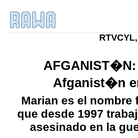
RTVCYL, 
AFGANIST�N: L
Afganist�n e
Marian es el nombre f
que desde 1997 traba
asesinado en la gue