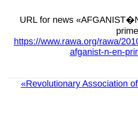
URL for news «AFGANIST�N: 
prime
https://www.rawa.org/rawa/2010
afganist-n-en-p
«Revolutionary Association o