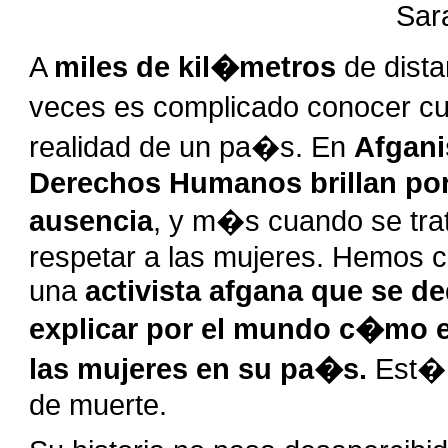
Sar
A
miles de kil�metros
de dist
veces es complicado conocer cu
realidad de un pa�s. En
Afgani
Derechos Humanos brillan po
ausencia
, y m�s cuando se tra
respetar a las mujeres. Hemos 
una
activista afgana que se de
explicar por el mundo c�mo e
las mujeres en su pa�s.
Est�
de muerte.