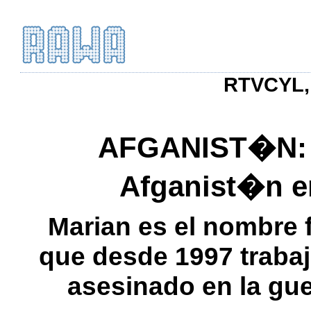
RTVCYL, 
AFGANIST�N: L
Afganist�n e
Marian es el nombre f
que desde 1997 traba
asesinado en la gue