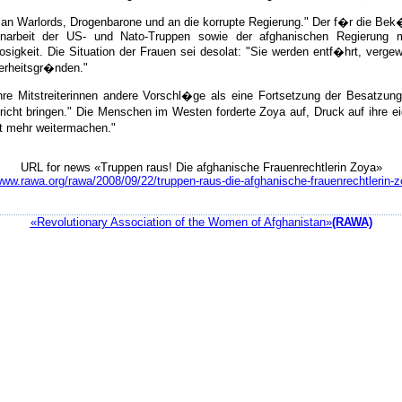
�t an Warlords, Drogenbarone und an die korrupte Regierung." Der f�r die 
arbeit der US- und Nato-Truppen sowie der afghanischen Regierung mi
sigkeit. Die Situation der Frauen sei desolat: "Sie werden entf�hrt, verge
cherheitsgr�nden."
re Mitstreiterinnen andere Vorschl�ge als eine Fortsetzung der Besatzung
richt bringen." Die Menschen im Westen forderte Zoya auf, Druck auf ihre 
ht mehr weitermachen."
URL for news «Truppen raus! Die afghanische Frauenrechtlerin Zoya»
www.rawa.org/rawa/2008/09/22/truppen-raus-die-afghanische-frauenrechtlerin-
«Revolutionary Association of the Women of Afghanistan»
(RAWA)