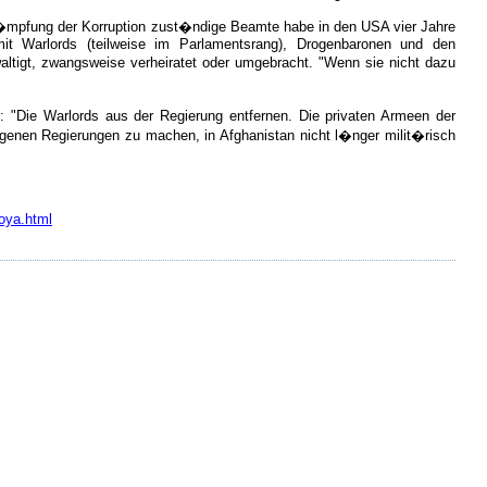
Bek�mpfung der Korruption zust�ndige Beamte habe in den USA vier Jahre
t Warlords (teilweise im Parlamentsrang), Drogenbaronen und den
waltigt, zwangsweise verheiratet oder umgebracht. "Wenn sie nicht dazu
: "Die Warlords aus der Regierung entfernen. Die privaten Armeen der
eigenen Regierungen zu machen, in Afghanistan nicht l�nger milit�risch
zoya.html