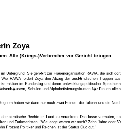
erin Zoya
n. Alle (Kriegs-)Verbrecher vor Gericht bringen.
n im Untergrund. Sie geh�rt zur Frauenorganisation RAWA, die sich dort
at. Wie RAWA fordert Zoya den Abzug der ausl�ndischen Truppen aus
nksfraktion im Bundestag und deren entwicklungspolitischer Sprecherin
 Waisenh�usern, Schulen und Alphabetisierungskursen f�r Frauen allein
egnern haben wir dann nur noch zwei Feinde: die Taliban und die Nord-
t, demokratische Rechte im Land zu verankern. Das lasse vermuten, so
, Iran und Turkmenistan. "Wie lange warten wir noch? Zehn Jahre oder 50
n Prozent Politiker und Reichen ist der Status Quo gut."