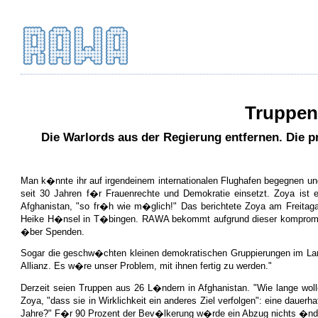
Truppen 
Die Warlords aus der Regierung entfernen. Die p
Man k�nnte ihr auf irgendeinem internationalen Flughafen begegnen und
seit 30 Jahren f�r Frauenrechte und Demokratie einsetzt. Zoya is
Afghanistan, "so fr�h wie m�glich!" Das berichtete Zoya am Freitagab
Heike H�nsel in T�bingen. RAWA bekommt aufgrund dieser kompromisslos
�ber Spenden.
Sogar die geschw�chten kleinen demokratischen Gruppierungen im Land 
Allianz. Es w�re unser Problem, mit ihnen fertig zu werden."
Derzeit seien Truppen aus 26 L�ndern in Afghanistan. "Wie lange wol
Zoya, "dass sie in Wirklichkeit ein anderes Ziel verfolgen": eine daue
Jahre?" F�r 90 Prozent der Bev�lkerung w�rde ein Abzug nichts �ndern.