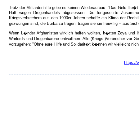
Trotz der Milliardenhilfe gebe es keinen Wiederaufbau. "Das Geld flie
Haft wegen Drogenhandels abgesessen. Die fortgesetzte Zusammen
Kriegsverbrechern aus den 1990er Jahren schaffe ein Klima der Rechtlo
gezwungen sind, die Burka zu tragen, tragen sie sie freiwillig -- aus Si
Wenn L�nder Afghanistan wirklich helfen wollten, h�tten Zoya und ih
Warlords und Drogenbarone entwaffnen. Alle (Kriegs-)Verbrecher vor Ge
vorzugehen: "Ohne eure Hilfe und Solidarit�t k�nnen wir vielleicht nic
https://