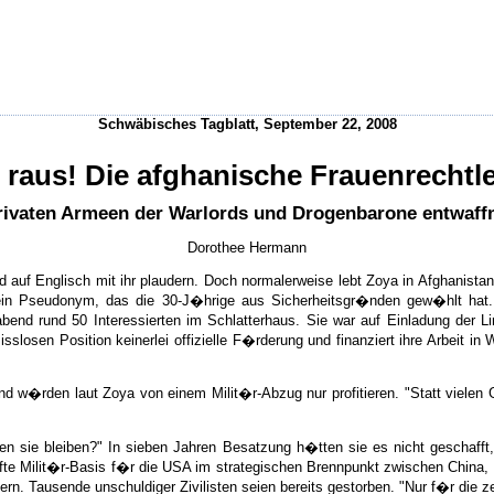
Schwäbisches Tagblatt, September 22, 2008
raus! Die afghanische Frauenrechtl
rivaten Armeen der Warlords und Drogenbarone entwaffne
Dorothee Hermann
 auf Englisch mit ihr plaudern. Doch normalerweise lebt Zoya in Afghanista
t ein Pseudonym, das die 30-J�hrige aus Sicherheitsgr�nden gew�hlt h
end rund 50 Interessierten im Schlatterhaus. Sie war auf Einladung der Li
en Position keinerlei offizielle F�rderung und finanziert ihre Arbeit in
w�rden laut Zoya von einem Milit�r-Abzug nur profitieren. "Statt vielen G
len sie bleiben?" In sieben Jahren Besatzung h�tten sie es nicht geschaff
rhafte Milit�r-Basis f�r die USA im strategischen Brennpunkt zwischen China
 Tausende unschuldiger Zivilisten seien bereits gestorben. "Nur f�r die zeh