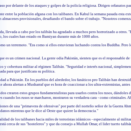
so por delante de los ataques y golpes de la policía religiosa. Dirigen orfanatos pa
ste entre la población afgana con los talibanes. En Kabul la semana pasada esta ext
 almacenes provisionales, desafiando el bando sobre el trabajo. "Nosotros comenz
da, llevada a cabo por los talibán ha agradado a muchos pero horrorizado a otros
o, los cuales han estado en Bamiyan durante más de 1000 años.
mo un terremoto. "Era como si ellos estuvieran luchando contra los Buddha. Pero 
e es un crimen nacional. La gente odia Pakistán, sienten que es el responsable de 
o y cobertura militar al régimen Talibán. "Seguridad e interés nacional, simplement
a para que justificara su política.
ridad a Pakistán. En los pueblos del alrededor, los fanáticos pro-Talibán han destru
ste ahora alertan a Musharraf que es hora de coaccionar a los ultra-extremistas, ant
idos crearon estos grupos fundamentalistas para usarlos contra los rusos, dándoles d
s cuando los rusos se marcharon, mostraron su verdadera cara - como criminales. A
aciones de una "primavera de ofensivas" por parte del norteño señor de la Guerra A
danos mientras que le dice al Oeste que quiere la democracia."
lidad de los talibanes hacia miles de terroristas islámicos - especialmente al mili
stá cerca de sus "hosteleros" y que da consejo a Mullah Omar, el lider tuerto talibá