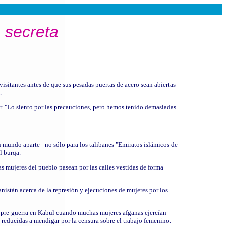
 secreta
isitantes antes de que sus pesadas puertas de acero sean abiertas
.
r. "Lo siento por las precauciones, pero hemos tenido demasiadas
n mundo aparte - no sólo para los talibanes "Emiratos islámicos de
l burqa.
as mujeres del pueblo pasean por las calles vestidas de forma
anistán acerca de la represión y ejecuciones de mujeres por los
 pre-guerra en Kabul cuando muchas mujeres afganas ejercían
 reducidas a mendigar por la censura sobre el trabajo femenino.