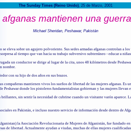
The Sunday Times (Reino Unido)
, 25 de Marzo, 2001
 afganas mantienen una guerra
Michael Sheridan, Peshawar, Pakistán
se eleva sobre un agujero polvoriento. Sus sedes armadas afganas controlan a los v
 sorpresa al tiempo que van hacia su trabajo subversivo subterráneo - educar a niñas
gada un conductor se dirige al lugar de la cita, unos 48 kilómetros desde Peshawa
un nombre.
edor con su hijo de dos años en sus brazos.
 sus compañeras mantienen vivos los sueños de libertad de las mujeres afganas. Es u
de Peshawar donde los pistoleros fundamentalistas gobiernan y las mujeres llevan e
 brillantes, sin sentir la necesidad de cubrirse cuando un visitante varón aparece. L
sociales en Pakistán, e incluso nuestro servicio de información desde dentro de Afg
ganistan) la Asociación Revolucionaria de Mujeres de Afganistán, fue fundado en
sas de libertad. Actualmente ayudan a viudas, muchas de ellas mujeres cualificadas