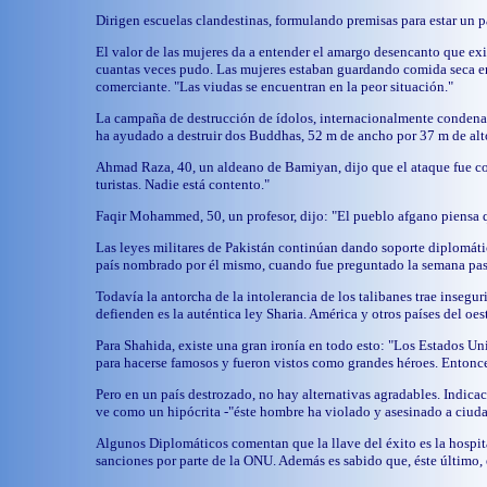
Dirigen escuelas clandestinas, formulando premisas para estar un pa
El valor de las mujeres da a entender el amargo desencanto que exi
cuantas veces pudo. Las mujeres estaban guardando comida seca en
comerciante. "Las viudas se encuentran en la peor situación."
La campaña de destrucción de ídolos, internacionalmente condena
ha ayudado a destruir dos Buddhas, 52 m de ancho por 37 m de alt
Ahmad Raza, 40, un aldeano de Bamiyan, dijo que el ataque fue co
turistas. Nadie está contento."
Faqir Mohammed, 50, un profesor, dijo: "El pueblo afgano piensa qu
Las leyes militares de Pakistán continúan dando soporte diplomátic
país nombrado por él mismo, cuando fue preguntado la semana pasad
Todavía la antorcha de la intolerancia de los talibanes trae insegu
defienden es la auténtica ley Sharia. América y otros países del oe
Para Shahida, existe una gran ironía en todo esto: "Los Estados Un
para hacerse famosos y fueron vistos como grandes héroes. Entonce
Pero en un país destrozado, no hay alternativas agradables. Indic
ve como un hipócrita -"éste hombre ha violado y asesinado a ciuda
Algunos Diplomáticos comentan que la llave del éxito es la hospita
sanciones por parte de la ONU. Además es sabido que, éste último, e