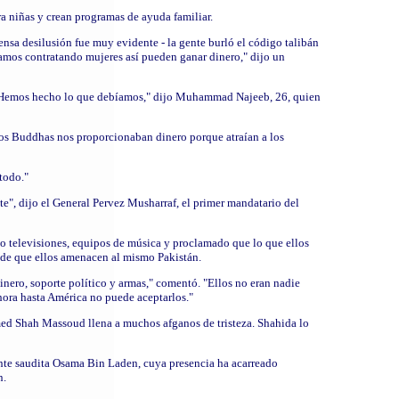
ra niñas y crean programas de ayuda familiar.
ensa desilusión fue muy evidente - la gente burló el código talibán
amos contratando mujeres así pueden ganar dinero," dijo un
. "Hemos hecho lo que debíamos," dijo Muhammad Najeeb, 26, quien
los Buddhas nos proporcionaban dinero porque atraían a los
todo."
e", dijo el General Pervez Musharraf, el primer mandatario del
ido televisiones, equipos de música y proclamado que lo que ellos
es de que ellos amenacen al mismo Pakistán.
inero, soporte político y armas," comentó. "Ellos no eran nadie
hora hasta América no puede aceptarlos."
hmed Shah Massoud llena a muchos afganos de tristeza. Shahida lo
tante saudita Osama Bin Laden, cuya presencia ha acarreado
n.