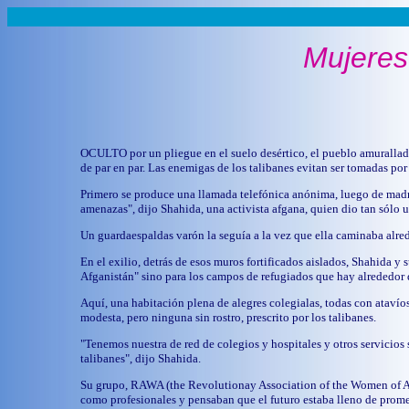
Mujeres
OCULTO por un pliegue en el suelo desértico, el pueblo amurallado 
de par en par. Las enemigas de los talibanes evitan ser tomadas por
Primero se produce una llamada telefónica anónima, luego de madru
amenazas", dijo Shahida, una activista afgana, quien dio tan sólo 
Un guardaespaldas varón la seguía a la vez que ella caminaba alred
En el exilio, detrás de esos muros fortificados aislados, Shahida y
Afganistán" sino para los campos de refugiados que hay alrededor 
Aquí, una habitación plena de alegres colegialas, todas con atavíos
modesta, pero ninguna sin rostro, prescrito por los talibanes.
"Tenemos nuestra de red de colegios y hospitales y otros servicios 
talibanes", dijo Shahida.
Su grupo, RAWA (the Revolutionay Association of the Women of Af
como profesionales y pensaban que el futuro estaba lleno de prome