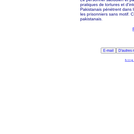
pratiques de tortures et d'in
Pakistanais pénètrent dans le
les prisonniers sans motif. C
pakistanais.
h t t p