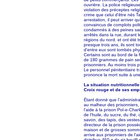
ouvrière. La police religieuse
violation des préceptes reli
crime que celui d'être nés Ta
arrestation, il peut arriver q
convaincus de complots polit
condamnés à des peines san
arrêtés dans la rue, durant 
régions du nord. et ont été 
presque trois ans, ils sont t
d'entre eux sont tombés ph
Certains sont au bord de la f
de 180 grammes de pain sec e
prisonniers. Au moins trois 
Le personnel pénitentiaire tr
prononce la mort suite à un
La situation nutritionnelle 
Croix rouge et de ses emp
Étant donné que l'administra
au malheur des prisonniers,
l'aide à la prison Pol-e-Chark
de l'huile, du sucre, du thé,
savon, des tapis, des vestes,
directeur de la prison poss
maison et de grosses sommes
arrive aux prisonniers de l'a
distribue 450 g de riz bouill