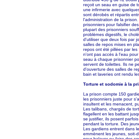
reçoit un seau en guise de t
une infirmerie avec quelque
sont dérobés et répartis ent
l'administration de la prison
prisonniers pour falsifier des
plupart des prisonniers sou
problèmes digestifs, le cholér
d'utiliser que deux fois par j
salles de repos mises en pla
repos ont été pillées par les 
n'ont pas accès à l'eau pour
seau à chaque prisonnier pou
servent de toilettes. Ils ne 
d'ouverture des salles de r
bain et laveries ont rendu l
Torture et sodomie à la pr
La prison compte 150 gardien
les prisonniers juste pour s'a
insultent et les menacent, pu
Les talibans, chargés de tort
flagellent en les battant jus
se justifier, ils posent parfo
pendant la torture. Des jeun
Les gardiens entrent dans le
emmènent les jeunes, soit-di
pour balayer ou faire des co