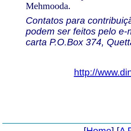
Mehmooda.
Contatos para contribui
podem ser feitos pelo e
carta P.O.Box 374, Quett
http://www.d
[
Home
] [
A 