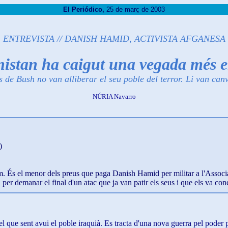
El Periódico,
25 de març de 2003
ENTREVISTA // DANISH HAMID, ACTIVISTA AFGANESA
istan ha caigut una vegada més en
 de Bush no van alliberar el seu poble del terror. Li van canv
NÚRIA Navarro
)
om. És el menor dels preus que paga Danish Hamid per militar a l'Assoc
per demanar el final d'un atac que ja van patir els seus i que els va cond
 el que sent avui el poble iraquià. Es tracta d'una nova guerra pel poder