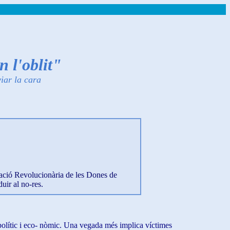
 l'oblit"
iar la cara
iació Revolucionària de les Dones de
uir al no-res.
 polític i eco- nòmic. Una vegada més implica víctimes