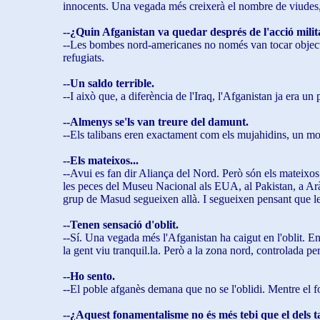
innocents. Una vegada més creixerà el nombre de viudes, 
--¿Quin Afganistan va quedar després de l'acció mili
--Les bombes nord-americanes no només van tocar objectiu
refugiats.
--Un saldo terrible.
--I això que, a diferència de l'Iraq, l'Afganistan ja era 
--Almenys se'ls van treure del damunt.
--Els talibans eren exactament com els mujahidins, un mo
--Els mateixos...
--Avui es fan dir Aliança del Nord. Però són els mateixos
les peces del Museu Nacional als EUA, al Pakistan, a Arà
grup de Masud segueixen allà. I segueixen pensant que le
--Tenen sensació d'oblit.
--Sí. Una vegada més l'Afganistan ha caigut en l'oblit. En
la gent viu tranquil.la. Però a la zona nord, controlada pe
--Ho sento.
--El poble afganès demana que no se l'oblidi. Mentre el f
--¿Aquest fonamentalisme no és més tebi que el dels t