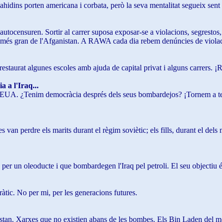
jahidins porten americana i corbata, però la seva mentalitat segueix sent
s'autocensuren. Sortir al carrer suposa exposar-se a violacions, segrestos
tat més gran de l'Afganistan. A RAWA cada dia rebem denúncies de viola
restaurat algunes escoles amb ajuda de capital privat i alguns carrers. ¡
 a l'Iraq...
s EUA. ¿Tenim democràcia després dels seus bombardejos? ¡Tornem a tenir
an perdre els marits durant el règim soviètic; els fills, durant el dels 
 un oleoducte i que bombardegen l'Iraq pel petroli. El seu objectiu és e
àtic. No per mi, per les generacions futures.
Pakistan. Xarxes que no existien abans de les bombes. Els Bin Laden de