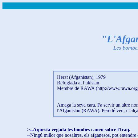
"L'Afgan
Les bombes
Herat (Afganistan), 1979
Refugiada al Pakistan
Membre de RAWA (http://www.rawa.org
Amaga la seva cara. Fa servir un altre n
l'Afganistan (RAWA). Però té veu, i l'alça 
>
--Aquesta vegada les bombes cauen sobre l'Iraq.
--Ningú millor que nosaltres, els afganesos, pot entendre