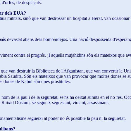
d'orfes, de desplaçats.
tar dels EUA?
s militars, sinó que van destrossar un hospital a Herat, van ocasionar 
un país devastat abans dels bombardejos. Una nació desposseïda d'esperanç
viment contra el progrés. ¡I aquells mujahidins són els mateixos que av
 que van destruir la Biblioteca de l'Afganistan, que van convertir la Uni
bia Saudita. Són els mateixos que van provocar que moltes dones se suïc
s dones de Kabul són unes prostitutes.
 nom de la pau i de la seguretat, se'ns ha deixat sumits en el no-res. Occ
r Raixid Dostum, se segueix segrestant, violant, assassinant.
onamentalisme segueixi al poder no és possible la pau ni la seguretat.
alibans?