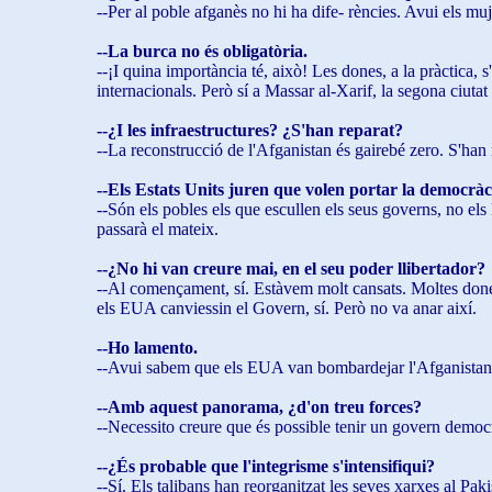
--Per al poble afganès no hi ha dife- rències. Avui els mu
--La burca no és obligatòria.
--¡I quina importància té, això! Les dones, a la pràctica, 
internacionals. Però sí a Massar al-Xarif, la segona ciu
--¿I les infraestructures? ¿S'han reparat?
--La reconstrucció de l'Afganistan és gairebé zero. S'han 
--Els Estats Units juren que volen portar la democràcia
--Són els pobles els que escullen els seus governs, no el
passarà el mateix.
--¿No hi van creure mai, en el seu poder llibertador?
--Al començament, sí. Estàvem molt cansats. Moltes dones v
els EUA canviessin el Govern, sí. Però no va anar així.
--Ho lamento.
--Avui sabem que els EUA van bombardejar l'Afganistan per
--Amb aquest panorama, ¿d'on treu forces?
--Necessito creure que és possible tenir un govern democr
--¿És probable que l'integrisme s'intensifiqui?
--Sí. Els talibans han reorganitzat les seves xarxes al 