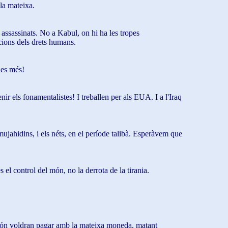
 la mateixa.
, assassinats. No a Kabul, on hi ha les tropes
cions dels drets humans.
Res més!
 els fonamentalistes! I treballen per als EUA. I a l'Iraq
mujahidins, i els néts, en el període talibà. Esperàvem que
l control del món, no la derrota de la tirania.
l món voldran pagar amb la mateixa moneda, matant