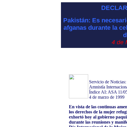
DECLAR
Pakistán: Es necesari
afganas durante la ce
d
4 de 
Servicio de Noticias
Amnistía Internacion
Índice AI: ASA 11/0
4 de marzo de 1999
En vista de las continuas amen
los derechos de la mujer refug
exhortó hoy al gobierno paqui
durante las reuniones y manif