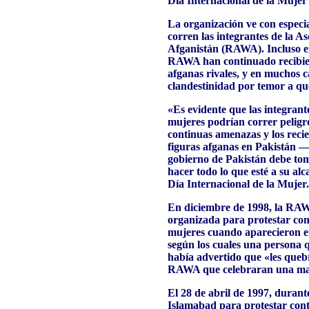
Día Internacional de la Mujer
La organización ve con especia
corren las integrantes de la A
Afganistán (RAWA). Incluso en 
RAWA han continuado recibie
afganas rivales, y en muchos c
clandestinidad por temor a qu
«Es evidente que las integran
mujeres podrían correr peligro
continuas amenazas y los recie
figuras afganas en Pakistán 
gobierno de Pakistán debe to
hacer todo lo que esté a su alc
Día Internacional de la Mujer
En diciembre de 1998, la RAW
organizada para protestar contr
mujeres cuando aparecieron en
según los cuales una persona 
había advertido que «les quebr
RAWA que celebraran una mani
El 28 de abril de 1997, durant
Islamabad para protestar contra