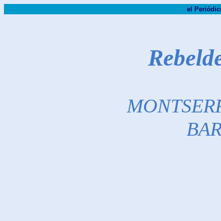
el Periódic
Rebelde
MONTSERR
BA