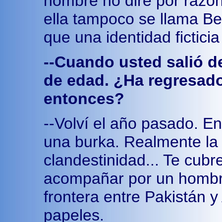
nombre no diré por razon
ella tampoco se llama B
que una identidad fictici
--Cuando usted salió d
de edad. ¿Ha regresad
entonces?
--Volví el año pasado. En
una burka. Realmente la
clandestinidad... Te cubr
acompañar por un hombre
frontera entre Pakistán y
papeles.